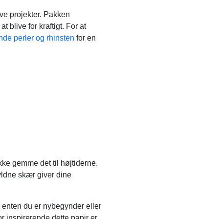
tive projekter. Pakken
blive for kraftigt. For at
de perler og rhinsten
for en
ikke gemme det til højtiderne.
gyldne skær giver dine
d enten du er nybegynder eller
or inspirerende dette papir er