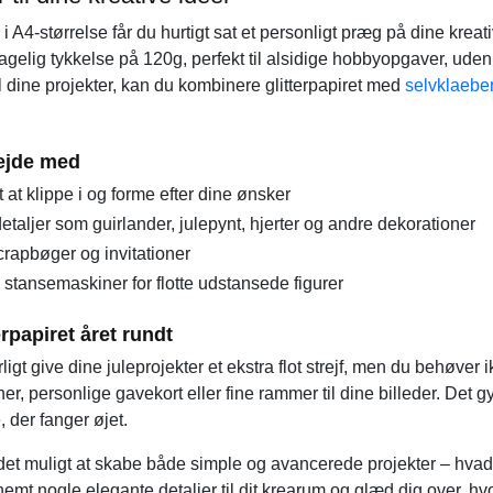
r i A4-størrelse får du hurtigt sat et personligt præg på dine krea
lig tykkelse på 120g, perfekt til alsidige hobbyopgaver, uden at 
til dine projekter, kan du kombinere glitterpapiret med
selvklaeben
bejde med
t at klippe i og forme efter dine ønsker
 detaljer som guirlander, julepynt, hjerter og andre dekorationer
 scrapbøger og invitationer
ansemaskiner for flotte udstansede figurer
rpapiret året rundt
ligt give dine juleprojekter et ekstra flot strejf, men du behøver 
ner, personlige gavekort eller fine rammer til dine billeder. Det 
, der fanger øjet.
gør det muligt at skabe både simple og avancerede projekter – hva
nemt nogle elegante detaljer til dit krearum og glæd dig over, hv