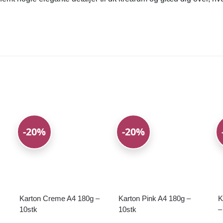
-20%
-20%
s
Karton Creme A4 180g –
Karton Pink A4 180g –
K
10stk
10stk
–