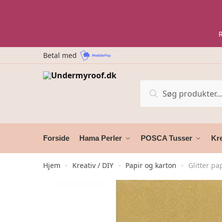
Skip
Skip
to
to
navigation
content
Betal med
Søg
Søg
efter:
Forside
Hama Perler
POSCA Tusser
Kre
Hjem
Kreativ / DIY
Papir og karton
Glitter pa
»
»
»