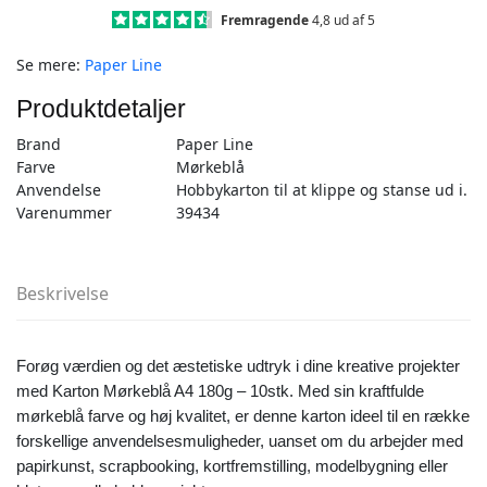
-
Fremragende
4,8 ud af 5
10stk
Se mere:
Paper Line
antal
Produktdetaljer
Brand
Paper Line
Farve
Mørkeblå
Anvendelse
Hobbykarton til at klippe og stanse ud i.
Varenummer
39434
Beskrivelse
Forøg værdien og det æstetiske udtryk i dine kreative projekter
med Karton Mørkeblå A4 180g – 10stk. Med sin kraftfulde
mørkeblå farve og høj kvalitet, er denne karton ideel til en række
forskellige anvendelsesmuligheder, uanset om du arbejder med
papirkunst, scrapbooking, kortfremstilling, modelbygning eller