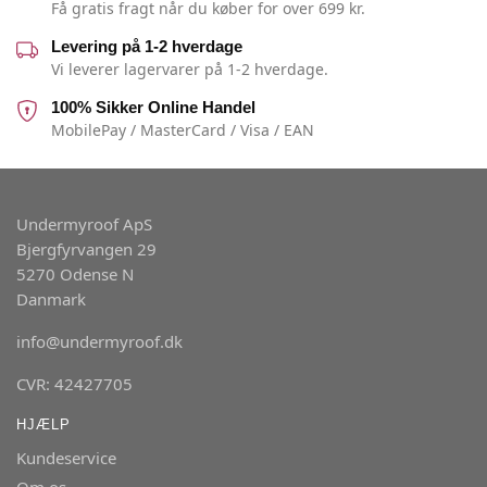
Få gratis fragt når du køber for over 699 kr.
Levering på 1-2 hverdage
Vi leverer lagervarer på 1-2 hverdage.
100% Sikker Online Handel
MobilePay / MasterCard / Visa / EAN
Undermyroof ApS
Bjergfyrvangen 29
5270 Odense N
Danmark
info@undermyroof.dk
CVR: 42427705
HJÆLP
Kundeservice