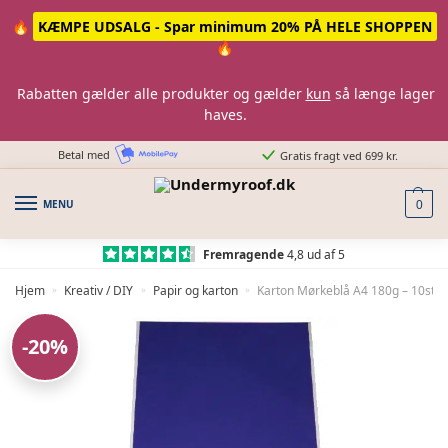
Skip
Skip
🔥
KÆMPE UDSALG - Spar minimum 20% PÅ HELE SHOPPEN
to
to
🔥
navigation
content
Rabatten gælder alle produkter og gælder
kun
så længe lager
haves.
Betal med
Gratis fragt ved 699 kr.
MENU
0
Fremragende
4,8 ud af 5
Hjem
Kreativ / DIY
Papir og karton
Karton Mørkeblå A4 180g – 10stk
»
»
»
-20%