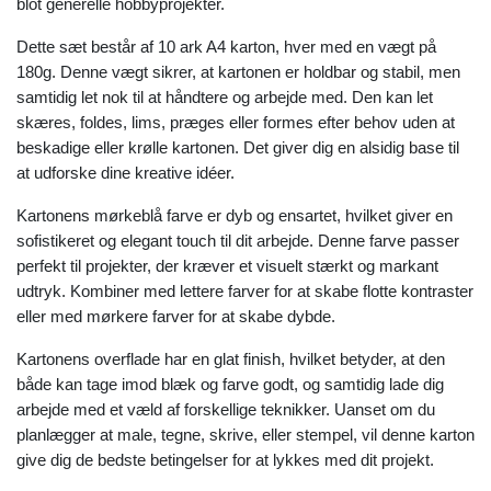
blot generelle hobbyprojekter.
Dette sæt består af 10 ark A4 karton, hver med en vægt på
180g. Denne vægt sikrer, at kartonen er holdbar og stabil, men
samtidig let nok til at håndtere og arbejde med. Den kan let
skæres, foldes, lims, præges eller formes efter behov uden at
beskadige eller krølle kartonen. Det giver dig en alsidig base til
at udforske dine kreative idéer.
Kartonens mørkeblå farve er dyb og ensartet, hvilket giver en
sofistikeret og elegant touch til dit arbejde. Denne farve passer
perfekt til projekter, der kræver et visuelt stærkt og markant
udtryk. Kombiner med lettere farver for at skabe flotte kontraster
eller med mørkere farver for at skabe dybde.
Kartonens overflade har en glat finish, hvilket betyder, at den
både kan tage imod blæk og farve godt, og samtidig lade dig
arbejde med et væld af forskellige teknikker. Uanset om du
planlægger at male, tegne, skrive, eller stempel, vil denne karton
give dig de bedste betingelser for at lykkes med dit projekt.