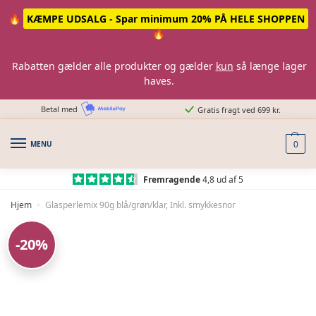
Skip
Skip
🔥
KÆMPE UDSALG - Spar minimum 20% PÅ HELE SHOPPEN
to
to
🔥
navigation
content
Rabatten gælder alle produkter og gælder
kun
så længe lager
haves.
Betal med
Gratis fragt ved 699 kr.
MENU
0
Fremragende
4,8 ud af 5
Hjem
Glasperlemix 90g blå/grøn/klar, Inkl. smykkesnor
»
-20%