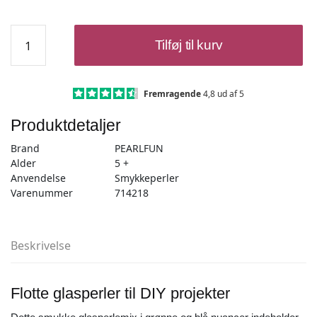
Glasperlemix
Tilføj til kurv
90g
blå/grøn/klar,
Inkl.
smykkesnor
Fremragende
4,8 ud af 5
antal
Produktdetaljer
Brand
PEARLFUN
Alder
5 +
Anvendelse
Smykkeperler
Varenummer
714218
Beskrivelse
Flotte glasperler til DIY projekter