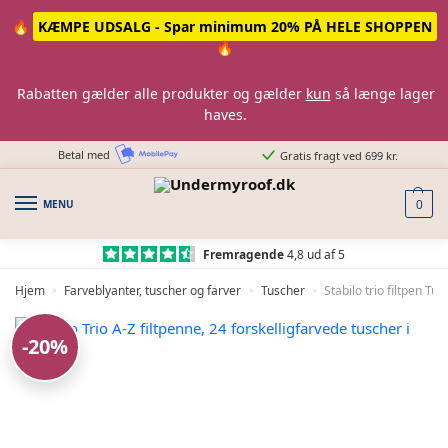
Skip
Skip
🔥
KÆMPE UDSALG - Spar minimum 20% PÅ HELE SHOPPEN
to
to
🔥
navigation
content
Rabatten gælder alle produkter og gælder
kun
så længe lager
haves.
Betal med
Gratis fragt ved 699 kr.
MENU
0
Fremragende
4,8 ud af 5
Hjem
Farveblyanter, tuscher og farver
Tuscher
Stabilo trio filtpen Tu
»
»
»
-20%