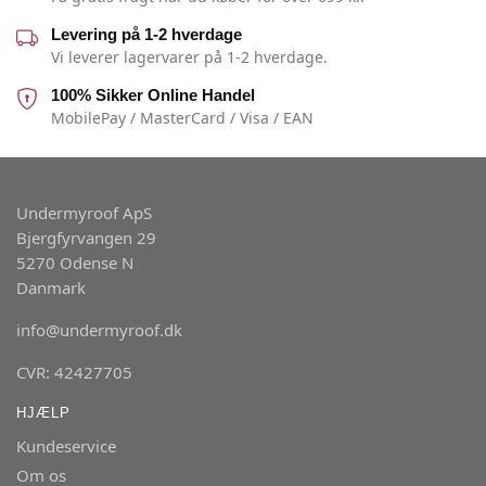
Levering på 1-2 hverdage
Vi leverer lagervarer på 1-2 hverdage.
100% Sikker Online Handel
MobilePay / MasterCard / Visa / EAN
Undermyroof ApS
Bjergfyrvangen 29
5270 Odense N
Danmark
info@undermyroof.dk
CVR: 42427705
HJÆLP
Kundeservice
Om os