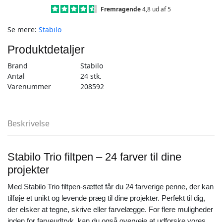
24
Fremragende
4,8 ud af 5
stk
Se mere:
Stabilo
antal
Produktdetaljer
Brand
Stabilo
Antal
24 stk.
Varenummer
208592
Beskrivelse
Stabilo Trio filtpen – 24 farver til dine
projekter
Med Stabilo Trio filtpen-sættet får du 24 farverige penne, der kan
tilføje et unikt og levende præg til dine projekter. Perfekt til dig,
der elsker at tegne, skrive eller farvelægge. For flere muligheder
inden for farveudtryk, kan du også overveje at udforske vores