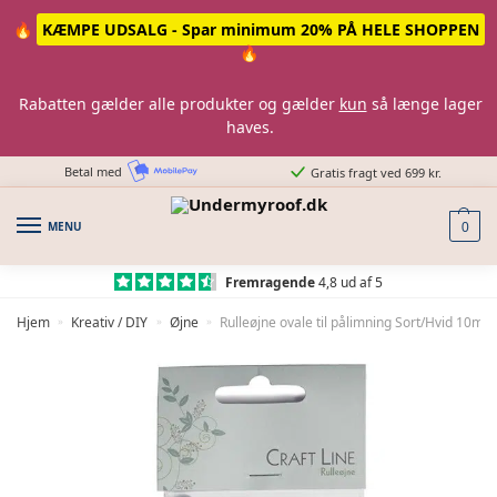
Skip
Skip
🔥
KÆMPE UDSALG - Spar minimum 20% PÅ HELE SHOPPEN
to
to
🔥
navigation
content
Rabatten gælder alle produkter og gælder
kun
så længe lager
haves.
Betal med
Gratis fragt ved 699 kr.
MENU
0
Fremragende
4,8 ud af 5
Hjem
Kreativ / DIY
Øjne
Rulleøjne ovale til pålimning Sort/Hvid 10mm
»
»
»