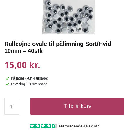
Rulleøjne ovale til pålimning Sort/Hvid
10mm – 40stk
15,00 kr.
På lager
(kun 4 tilbage)
Levering 1-3 hverdage
Rulleøjne
Tilføj til kurv
ovale
til
pålimning
Sort/Hvid
Fremragende
4,8 ud af 5