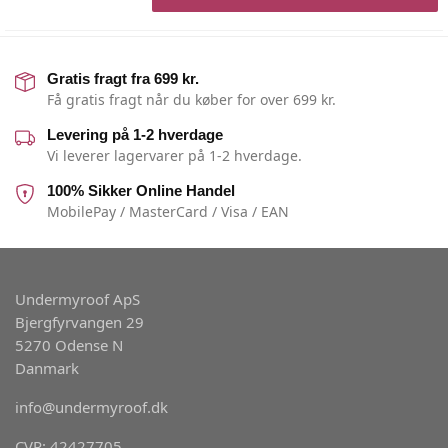
Gratis fragt fra 699 kr.
Få gratis fragt når du køber for over 699 kr.
Levering på 1-2 hverdage
Vi leverer lagervarer på 1-2 hverdage.
100% Sikker Online Handel
MobilePay / MasterCard / Visa / EAN
Undermyroof ApS
Bjergfyrvangen 29
5270 Odense N
Danmark
info@undermyroof.dk
CVR: 42427705