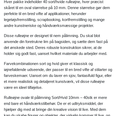
Hver pakke indeholder 40 sort/hvide rulleøjne, hver præcist
skåret til en oval størrelse på 10 mm. Denne størrelse gør dem
perfekte til en bred vifte af applikationer, herunder
legetøjsfremstilling, scrapbooking, kortfremstilling og mange
andre kunstneriske og håndværksmæssige projekter.
Disse rulleøjne er designet til nem pålimning. Du skal blot
anvende din foretrukne lim på bagsiden, og sætte dem fast på
det ønskede sted. Deres robuste konstruktion sikrer, at de
holder sig godt fast, uanset hvilket materiale du arbejder med.
Farvekombinationen sort og hvid giver et klassisk og
iøjnefaldende udseende, der passer til en bred vifte af stilarter og
farveskemaer. Uanset om du laver en sjov, fantasifuld figur, eller
et mere realistisk og detaljeret kunstværk, vil disse rulleøjne
være en ideel tilføjelse.
Rulleøjne ovale til pålimning Sort/Hvid 10mm – 40stk er mere
end bare et håndværkstilbehør. De er et udtryksmiddel, der
hjælper dig med at bringe din kreative vision til live. Med dem
kan du skabe figurer og objekter, der virkelig kommer til live, og