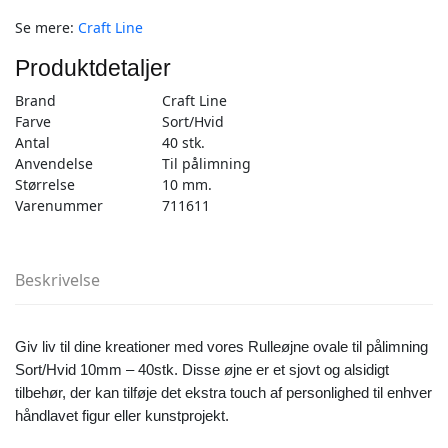
10mm
Se mere:
Craft Line
-
40stk
Produktdetaljer
antal
Brand
Craft Line
Farve
Sort/Hvid
Antal
40 stk.
Anvendelse
Til pålimning
Størrelse
10 mm.
Varenummer
711611
Beskrivelse
Giv liv til dine kreationer med vores Rulleøjne ovale til pålimning
Sort/Hvid 10mm – 40stk. Disse øjne er et sjovt og alsidigt
tilbehør, der kan tilføje det ekstra touch af personlighed til enhver
håndlavet figur eller kunstprojekt.