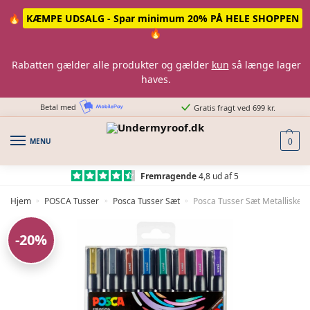
Skip
Skip
🔥
KÆMPE UDSALG - Spar minimum 20% PÅ HELE SHOPPEN
to
to
🔥
navigation
content
Rabatten gælder alle produkter og gælder
kun
så længe lager
haves.
Betal med
Gratis fragt ved 699 kr.
MENU
0
Fremragende
4,8 ud af 5
Hjem
POSCA Tusser
Posca Tusser Sæt
Posca Tusser Sæt Metalliske F
»
»
»
-20%