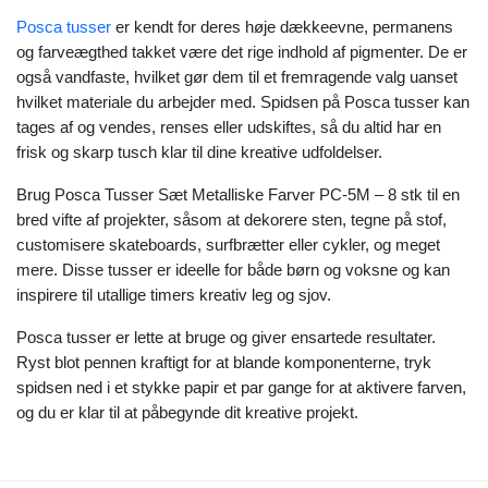
Posca tusser
er kendt for deres høje dækkeevne, permanens
og farveægthed takket være det rige indhold af pigmenter. De er
også vandfaste, hvilket gør dem til et fremragende valg uanset
hvilket materiale du arbejder med. Spidsen på Posca tusser kan
tages af og vendes, renses eller udskiftes, så du altid har en
frisk og skarp tusch klar til dine kreative udfoldelser.
Brug Posca Tusser Sæt Metalliske Farver PC-5M – 8 stk til en
bred vifte af projekter, såsom at dekorere sten, tegne på stof,
customisere skateboards, surfbrætter eller cykler, og meget
mere. Disse tusser er ideelle for både børn og voksne og kan
inspirere til utallige timers kreativ leg og sjov.
Posca tusser er lette at bruge og giver ensartede resultater.
Ryst blot pennen kraftigt for at blande komponenterne, tryk
spidsen ned i et stykke papir et par gange for at aktivere farven,
og du er klar til at påbegynde dit kreative projekt.