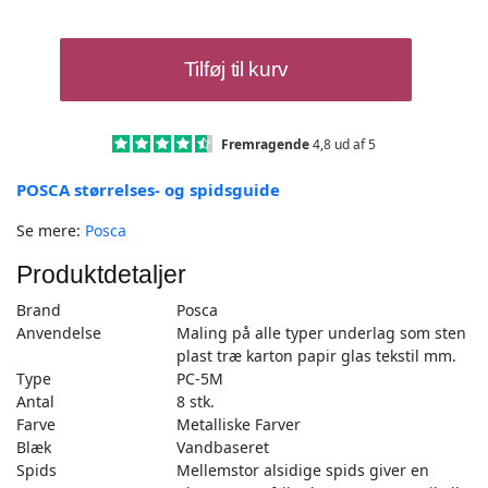
Posca
Tilføj til kurv
Tusser
Sæt
Metalliske
Farver
Fremragende
4,8 ud af 5
PC-
POSCA størrelses- og spidsguide
5M
-
Se mere:
Posca
8
stk.
Produktdetaljer
antal
Brand
Posca
Anvendelse
Maling på alle typer underlag som sten
plast træ karton papir glas tekstil mm.
Type
PC-5M
Antal
8 stk.
Farve
Metalliske Farver
Blæk
Vandbaseret
Spids
Mellemstor alsidige spids giver en