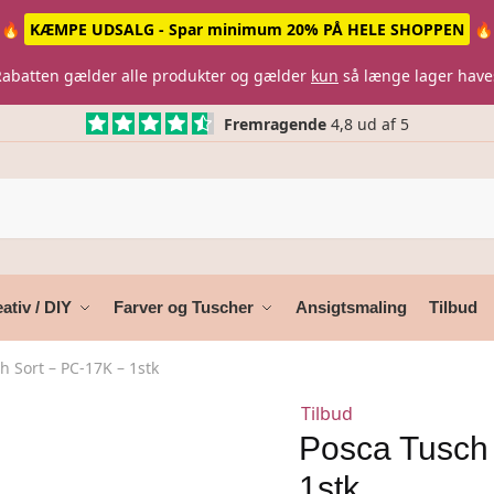
🔥
KÆMPE UDSALG - Spar minimum 20% PÅ HELE SHOPPEN
🔥
Rabatten gælder alle produkter og gælder
kun
så længe lager have
Fremragende
4,8 ud af 5
ativ / DIY
Farver og Tuscher
Ansigtsmaling
Tilbud
h Sort – PC-17K – 1stk
Tilbud
Posca Tusch
1stk