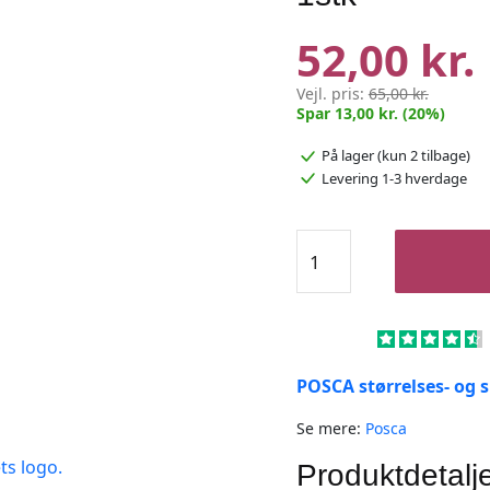
52,00 kr.
Vejl. pris:
65,00 kr.
Spar 13,00 kr. (20%)
På lager
(kun 2 tilbage)
Levering 1-3 hverdage
Posca
Tusch
Sort
-
PC-
17K
POSCA størrelses- og 
-
1stk
Se mere:
Posca
antal
Produktdetalj