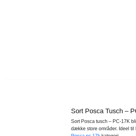
Sort Posca Tusch – 
Sort Posca tusch – PC-17K bliv
dække store områder. Ideel til 
Posca pc 17k
kategori.