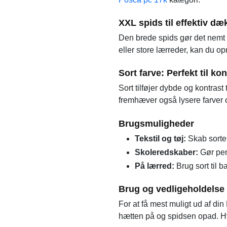
XXL spids til effektiv dæ
Den brede spids gør det nemt 
eller store lærreder, kan du o
Sort farve: Perfekt til k
Sort tilføjer dybde og kontrast 
fremhæver også lysere farver og
Brugsmuligheder
Tekstil og tøj:
Skab sorte d
Skoleredskaber:
Gør pen
På lærred:
Brug sort til b
Brug og vedligeholdelse
For at få mest muligt ud af din
hætten på og spidsen opad. Hvi