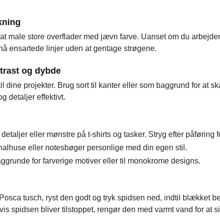
kning
at male store overflader med jævn farve. Uanset om du arbejder
pnå ensartede linjer uden at gentage strøgene.
ontrast og dybde
til dine projekter. Brug sort til kanter eller som baggrund for at 
 detaljer effektivt.
etaljer eller mønstre på t-shirts og tasker. Stryg efter påføring f
alhuse eller notesbøger personlige med din egen stil.
aggrunde for farverige motiver eller til monokrome designs.
 Posca tusch, ryst den godt og tryk spidsen ned, indtil blækket b
s spidsen bliver tilstoppet, rengør den med varmt vand for at si