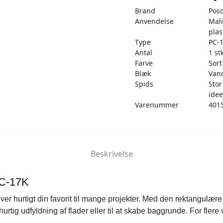
Brand
Pos
Anvendelse
Mali
plas
Type
PC-
Antal
1 st
Farve
Sort
Blæk
Van
Spids
Stor
idee
Varenummer
401
Beskrivelse
PC-17K
er hurtigt din favorit til mange projekter. Med den rektangulæ
hurtig udfyldning af flader eller til at skabe baggrunde. For fler