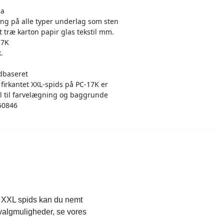
ca
ng på alle typer underlag som sten
t træ karton papir glas tekstil mm.
17K
k.
dbaseret
 firkantet XXL-spids på PC-17K er
l til farvelægning og baggrunde
50846
re XXL spids kan du nemt
e valgmuligheder, se vores