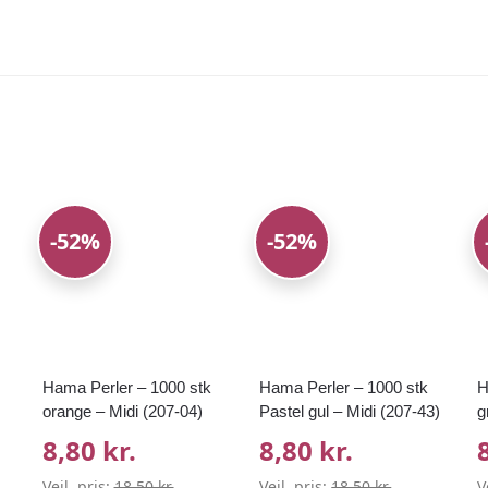
-52%
-52%
Hama Perler – 1000 stk
Hama Perler – 1000 stk
H
orange – Midi (207-04)
Pastel gul – Midi (207-43)
g
8,80 kr.
8,80 kr.
Vejl. pris:
18,50 kr.
Vejl. pris:
18,50 kr.
V