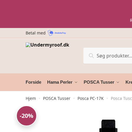
Skip
Skip
to
to
navigation
content
Betal med
Søg
Søg
efter:
Forside
Hama Perler
POSCA Tusser
Kre
Hjem
POSCA Tusser
Posca PC-17K
Posca Tusc
»
»
»
-20%