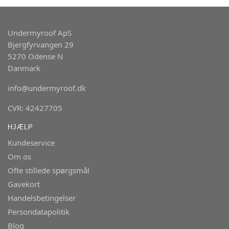
Undermyroof ApS
Bjergfyrvangen 29
5270 Odense N
Danmark
info@undermyroof.dk
CVR: 42427705
HJÆLP
Kundeservice
Om os
Ofte stillede spørgsmål
Gavekort
Handelsbetingelser
Persondatapolitik
Blog