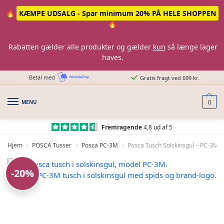
Skip
Skip
🔥
KÆMPE UDSALG - Spar minimum 20% PÅ HELE SHOPPEN
to
to
🔥
navigation
content
Rabatten gælder alle produkter og gælder
kun
så længe lager
haves.
Betal med
Gratis fragt ved 699 kr.
MENU
0
Fremragende
4,8 ud af 5
Hjem
POSCA Tusser
Posca PC-3M
Posca Tusch Solskinsgul – PC-3M –
»
»
»
-20%