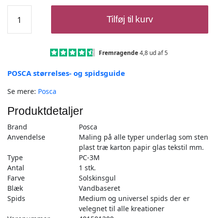
Posca
Tilføj til kurv
Tusch
Solskinsgul
-
PC-
Fremragende
4,8 ud af 5
3M
POSCA størrelses- og spidsguide
-
1stk
Se mere:
Posca
antal
Produktdetaljer
Brand
Posca
Anvendelse
Maling på alle typer underlag som sten
plast træ karton papir glas tekstil mm.
Type
PC-3M
Antal
1 stk.
Farve
Solskinsgul
Blæk
Vandbaseret
Spids
Medium og universel spids der er
velegnet til alle kreationer