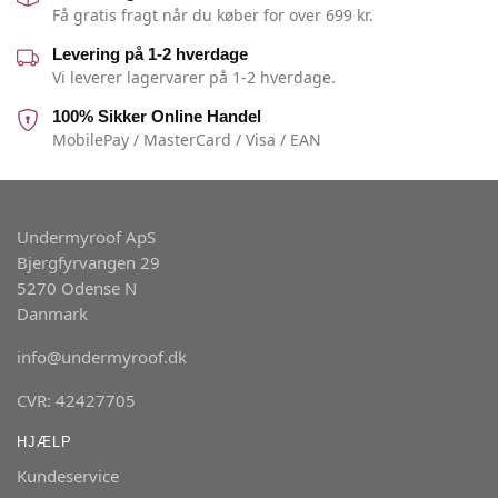
Få gratis fragt når du køber for over 699 kr.
Levering på 1-2 hverdage
Vi leverer lagervarer på 1-2 hverdage.
100% Sikker Online Handel
MobilePay / MasterCard / Visa / EAN
Undermyroof ApS
Bjergfyrvangen 29
5270 Odense N
Danmark
info@undermyroof.dk
CVR: 42427705
HJÆLP
Kundeservice