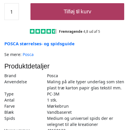
Posca
Tilføj til kurv
Tusch
Mørkebrun
-
PC-
Fremragende
4,8 ud af 5
3M
POSCA størrelses- og spidsguide
-
1stk
Se mere:
Posca
antal
Produktdetaljer
Brand
Posca
Anvendelse
Maling på alle typer underlag som sten
plast træ karton papir glas tekstil mm.
Type
PC-3M
Antal
1 stk.
Farve
Mørkebrun
Blæk
Vandbaseret
Spids
Medium og universel spids der er
velegnet til alle kreationer