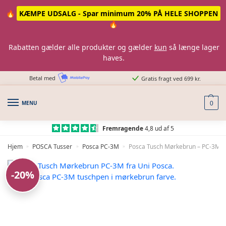
Skip
Skip
🔥
KÆMPE UDSALG - Spar minimum 20% PÅ HELE SHOPPEN
to
to
🔥
navigation
content
Rabatten gælder alle produkter og gælder
kun
så længe lager
haves.
Betal med
Gratis fragt ved 699 kr.
MENU
0
Fremragende
4,8 ud af 5
Hjem
POSCA Tusser
Posca PC-3M
Posca Tusch Mørkebrun – PC-3M –
»
»
»
-20%