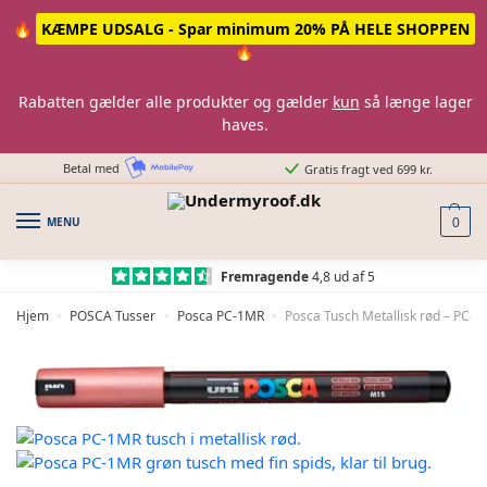
Skip
Skip
🔥
KÆMPE UDSALG - Spar minimum 20% PÅ HELE SHOPPEN
to
to
🔥
navigation
content
Rabatten gælder alle produkter og gælder
kun
så længe lager
haves.
Betal med
Gratis fragt ved 699 kr.
MENU
0
Fremragende
4,8 ud af 5
Hjem
POSCA Tusser
Posca PC-1MR
Posca Tusch Metallisk rød – PC-1
»
»
»