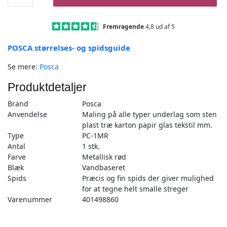
Metallisk
rød
-
Fremragende
4,8 ud af 5
PC-
POSCA størrelses- og spidsguide
1MR
-
Se mere:
Posca
1stk
antal
Produktdetaljer
Brand
Posca
Anvendelse
Maling på alle typer underlag som sten
plast træ karton papir glas tekstil mm.
Type
PC-1MR
Antal
1 stk.
Farve
Metallisk rød
Blæk
Vandbaseret
Spids
Præcis og fin spids der giver mulighed
for at tegne helt smalle streger
Varenummer
401498860