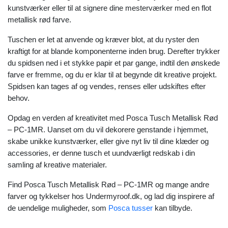
kunstværker eller til at signere dine mesterværker med en flot
metallisk rød farve.
Tuschen er let at anvende og kræver blot, at du ryster den
kraftigt for at blande komponenterne inden brug. Derefter trykker
du spidsen ned i et stykke papir et par gange, indtil den ønskede
farve er fremme, og du er klar til at begynde dit kreative projekt.
Spidsen kan tages af og vendes, renses eller udskiftes efter
behov.
Opdag en verden af kreativitet med Posca Tusch Metallisk Rød
– PC-1MR. Uanset om du vil dekorere genstande i hjemmet,
skabe unikke kunstværker, eller give nyt liv til dine klæder og
accessories, er denne tusch et uundværligt redskab i din
samling af kreative materialer.
Find Posca Tusch Metallisk Rød – PC-1MR og mange andre
farver og tykkelser hos Undermyroof.dk, og lad dig inspirere af
de uendelige muligheder, som
Posca tusser
kan tilbyde.