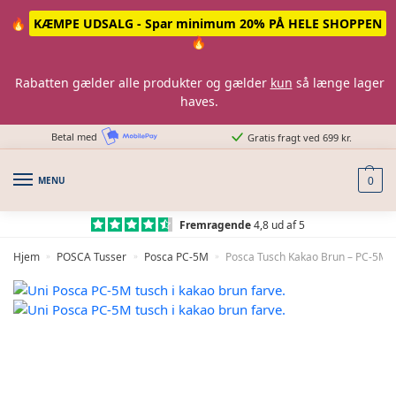
Skip
Skip
🔥
KÆMPE UDSALG - Spar minimum 20% PÅ HELE SHOPPEN
to
to
🔥
navigation
content
Rabatten gælder alle produkter og gælder
kun
så længe lager
haves.
Betal med
Gratis fragt ved 699 kr.
MENU
0
Fremragende
4,8 ud af 5
Hjem
POSCA Tusser
Posca PC-5M
Posca Tusch Kakao Brun – PC-5M –
»
»
»