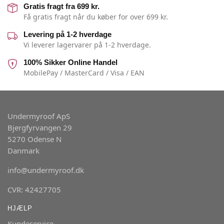
Gratis fragt fra 699 kr.
Få gratis fragt når du køber for over 699 kr.
Levering på 1-2 hverdage
Vi leverer lagervarer på 1-2 hverdage.
100% Sikker Online Handel
MobilePay / MasterCard / Visa / EAN
Undermyroof ApS
Bjergfyrvangen 29
5270 Odense N
Danmark
info@undermyroof.dk
CVR: 42427705
HJÆLP
Kundeservice