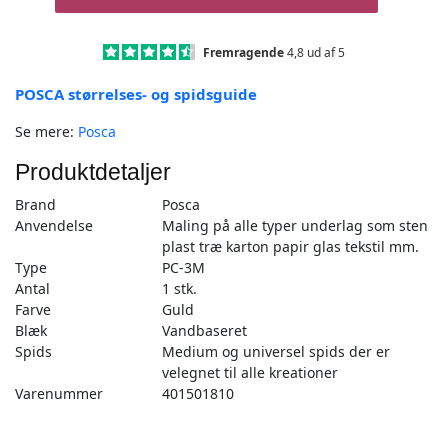
Guld
-
PC-
Fremragende
4,8 ud af 5
3M
POSCA størrelses- og spidsguide
-
1stk
Se mere:
Posca
antal
Produktdetaljer
Brand
Posca
Anvendelse
Maling på alle typer underlag som sten
plast træ karton papir glas tekstil mm.
Type
PC-3M
Antal
1 stk.
Farve
Guld
Blæk
Vandbaseret
Spids
Medium og universel spids der er
velegnet til alle kreationer
Varenummer
401501810