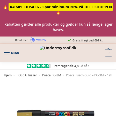
Skip
Skip
🔥
KÆMPE UDSALG - Spar minimum 20% PÅ HELE SHOPPEN
to
to
🔥
navigation
content
Rabatten gælder alle produkter og gælder
kun
så længe lager
haves.
Betal med
Gratis fragt ved 699 kr.
MENU
0
Fremragende
4,8 ud af 5
Hjem
POSCA Tusser
Posca PC-3M
Posca Tusch Guld – PC-3M – 1stk
»
»
»