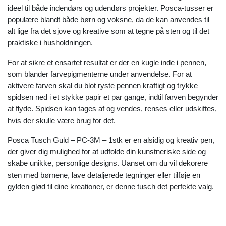
ideel til både indendørs og udendørs projekter. Posca-tusser er
populære blandt både børn og voksne, da de kan anvendes til
alt lige fra det sjove og kreative som at tegne på sten og til det
praktiske i husholdningen.
For at sikre et ensartet resultat er der en kugle inde i pennen,
som blander farvepigmenterne under anvendelse. For at
aktivere farven skal du blot ryste pennen kraftigt og trykke
spidsen ned i et stykke papir et par gange, indtil farven begynder
at flyde. Spidsen kan tages af og vendes, renses eller udskiftes,
hvis der skulle være brug for det.
Posca Tusch Guld – PC-3M – 1stk er en alsidig og kreativ pen,
der giver dig mulighed for at udfolde din kunstneriske side og
skabe unikke, personlige designs. Uanset om du vil dekorere
sten med børnene, lave detaljerede tegninger eller tilføje en
gylden glød til dine kreationer, er denne tusch det perfekte valg.