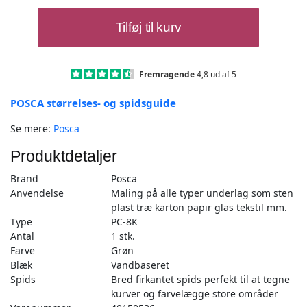
Posca
Tilføj til kurv
Tusch
Grøn
-
PC-
Fremragende
4,8 ud af 5
8K
POSCA størrelses- og spidsguide
-
1stk
Se mere:
Posca
antal
Produktdetaljer
Brand
Posca
Anvendelse
Maling på alle typer underlag som sten
plast træ karton papir glas tekstil mm.
Type
PC-8K
Antal
1 stk.
Farve
Grøn
Blæk
Vandbaseret
Spids
Bred firkantet spids perfekt til at tegne
kurver og farvelægge store områder