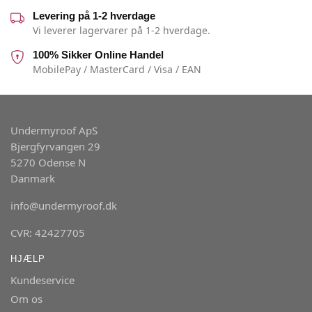
Levering på 1-2 hverdage
Vi leverer lagervarer på 1-2 hverdage.
100% Sikker Online Handel
MobilePay / MasterCard / Visa / EAN
Undermyroof ApS
Bjergfyrvangen 29
5270 Odense N
Danmark
info@undermyroof.dk
CVR: 42427705
HJÆLP
Kundeservice
Om os