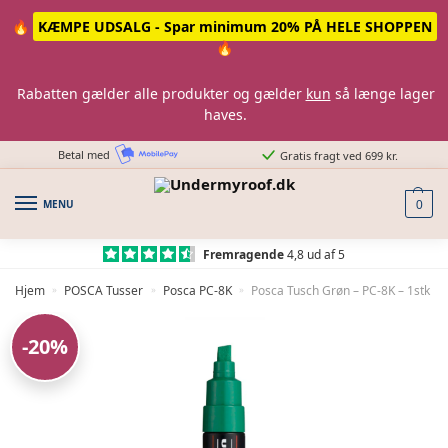
Skip
Skip
🔥
KÆMPE UDSALG - Spar minimum 20% PÅ HELE SHOPPEN
to
to
🔥
navigation
content
Rabatten gælder alle produkter og gælder
kun
så længe lager
haves.
Betal med
Gratis fragt ved 699 kr.
MENU
0
Fremragende
4,8 ud af 5
Hjem
POSCA Tusser
Posca PC-8K
Posca Tusch Grøn – PC-8K – 1stk
»
»
»
-20%