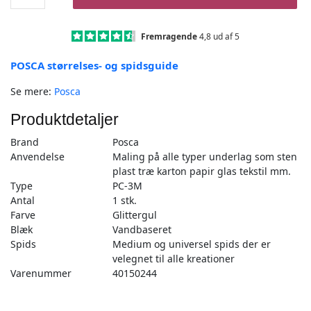
Glittergul
-
PC-
Fremragende
4,8 ud af 5
3M
POSCA størrelses- og spidsguide
-
1stk
Se mere:
Posca
antal
Produktdetaljer
Brand
Posca
Anvendelse
Maling på alle typer underlag som sten
plast træ karton papir glas tekstil mm.
Type
PC-3M
Antal
1 stk.
Farve
Glittergul
Blæk
Vandbaseret
Spids
Medium og universel spids der er
velegnet til alle kreationer
Varenummer
40150244