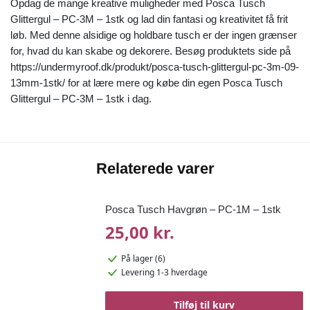
Opdag de mange kreative muligheder med Posca Tusch
Glittergul – PC-3M – 1stk og lad din fantasi og kreativitet få frit
løb. Med denne alsidige og holdbare tusch er der ingen grænser
for, hvad du kan skabe og dekorere. Besøg produktets side på
https://undermyroof.dk/produkt/posca-tusch-glittergul-pc-3m-09-
13mm-1stk/ for at lære mere og købe din egen Posca Tusch
Glittergul – PC-3M – 1stk i dag.
Relaterede varer
Posca Tusch Havgrøn – PC-1M – 1stk
25,00 kr.
På lager (6)
Levering 1-3 hverdage
Tilføj til kurv