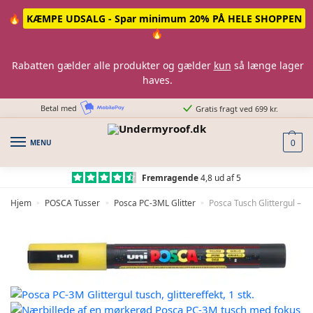
Skip
Skip
🔥
KÆMPE UDSALG - Spar minimum 20% PÅ HELE SHOPPEN
to
to
🔥
navigation
content
Rabatten gælder alle produkter og gælder
kun
så længe lager
haves.
Betal med
Gratis fragt ved 699 kr.
MENU
0
Fremragende
4,8 ud af 5
Hjem
POSCA Tusser
Posca PC-3ML Glitter
Posca Tusch Glittergul – P
»
»
»