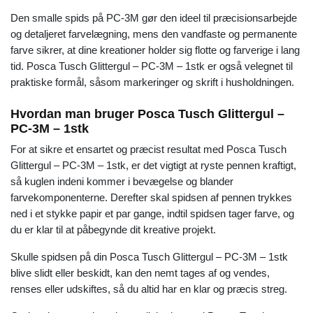
Den smalle spids på PC-3M gør den ideel til præcisionsarbejde
og detaljeret farvelægning, mens den vandfaste og permanente
farve sikrer, at dine kreationer holder sig flotte og farverige i lang
tid. Posca Tusch Glittergul – PC-3M – 1stk er også velegnet til
praktiske formål, såsom markeringer og skrift i husholdningen.
Hvordan man bruger Posca Tusch Glittergul –
PC-3M – 1stk
For at sikre et ensartet og præcist resultat med Posca Tusch
Glittergul – PC-3M – 1stk, er det vigtigt at ryste pennen kraftigt,
så kuglen indeni kommer i bevægelse og blander
farvekomponenterne. Derefter skal spidsen af pennen trykkes
ned i et stykke papir et par gange, indtil spidsen tager farve, og
du er klar til at påbegynde dit kreative projekt.
Skulle spidsen på din Posca Tusch Glittergul – PC-3M – 1stk
blive slidt eller beskidt, kan den nemt tages af og vendes,
renses eller udskiftes, så du altid har en klar og præcis streg.