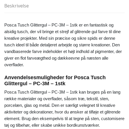
Beskrivelse
Posca Tusch Glittergul – PC-3M – 1stk er en fantastisk og
alsidig tusch, der vil bringe et strejf af glitrende gul farve til dine
kreative projekter. Med sin præcise og sikre spids er denne
tusch ideel til både detaljeret arbejde og større kreationer. Den
vandbaserede farve indeholder et højt indhold af pigmenter, der
giver en flot farveægthed og dækkeevne på næsten alle
overflader.
Anvendelsesmuligheder for Posca Tusch
Glittergul – PC-3M – 1stk
Posca Tusch Glittergul – PC-3M – 1stk kan bruges på en lang
række materialer og overflader, såsom træ, tekstil, sten,
porcelæn, glas og metal. Den er særligt velegnet til kreative
aktiviteter og dekorationer, hvor du ønsker at tilføje et glitrende
element. Brug den eksempelvis til at tegne på sten, customisere
tøj og tilbehør, eller skabe unikke bordkunstværker.