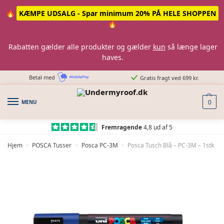
Skip
Skip
🔥
KÆMPE UDSALG - Spar minimum 20% PÅ HELE SHOPPEN
to
to
🔥
navigation
content
Rabatten gælder alle produkter og gælder
kun
så længe lager
haves.
Betal med
Gratis fragt ved 699 kr.
MENU
0
Fremragende
4,8 ud af 5
Hjem
POSCA Tusser
Posca PC-3M
Posca Tusch Blå – PC-3M – 1stk
»
»
»