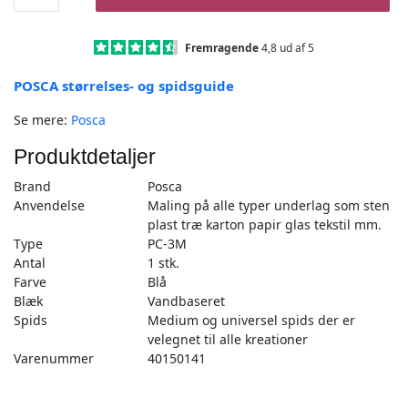
Blå
-
PC-
Fremragende
4,8 ud af 5
3M
POSCA størrelses- og spidsguide
-
1stk
Se mere:
Posca
antal
Produktdetaljer
Brand
Posca
Anvendelse
Maling på alle typer underlag som sten
plast træ karton papir glas tekstil mm.
Type
PC-3M
Antal
1 stk.
Farve
Blå
Blæk
Vandbaseret
Spids
Medium og universel spids der er
velegnet til alle kreationer
Varenummer
40150141