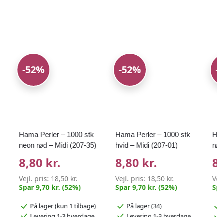
-52%
-52%
Hama Perler – 1000 stk
Hama Perler – 1000 stk
H
neon rød – Midi (207-35)
hvid – Midi (207-01)
r
8,80 kr.
8,80 kr.
Vejl. pris:
18,50 kr.
Vejl. pris:
18,50 kr.
V
Spar 9,70 kr. (52%)
Spar 9,70 kr. (52%)
S
På lager
(kun 1 tilbage)
På lager (34)
Levering 1-3 hverdage
Levering 1-3 hverdage