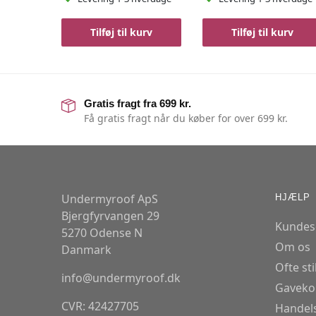
Tilføj til kurv
Tilføj til kurv
Gratis fragt fra 699 kr.
Få gratis fragt når du køber for over 699 kr.
Undermyroof ApS
HJÆLP
Bjergfyrvangen 29
Kundes
5270 Odense N
Om os
Danmark
Ofte st
info@undermyroof.dk
Gaveko
CVR: 42427705
Handels