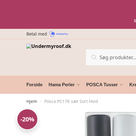
Skip
Skip
to
to
navigation
content
Betal med
Søg
Søg
efter:
Forside
Hama Perler
POSCA Tusser
Kre
Hjem
Posca PC17K sæt Sort Hvid
»
-20%