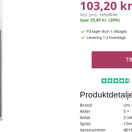
103,20 kr
Vejl. pris:
129,00 kr.
Spar 25,80 kr. (20%)
På lager
(kun 1 tilbage)
Levering 1-3 hverdage
Posca
Til
PC17K
sæt
Sort
Hvid
antal
Produktdetalj
Brand
Uni
Alder
5 +
Antal
2 st
Spids
15
Varenummer
401