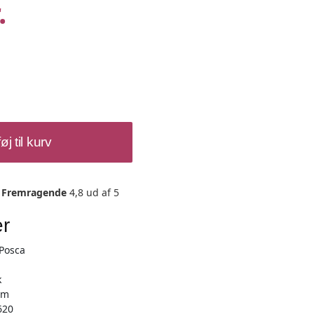
.
føj til kurv
Fremragende
4,8 ud af 5
er
 Posca
k
mm
620