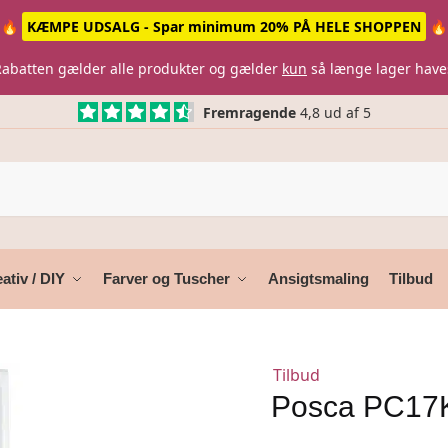
🔥
KÆMPE UDSALG - Spar minimum 20% PÅ HELE SHOPPEN
🔥
Rabatten gælder alle produkter og gælder
kun
så længe lager have
Fremragende
4,8 ud af 5
ativ / DIY
Farver og Tuscher
Ansigtsmaling
Tilbud
Tilbud
Posca PC17K