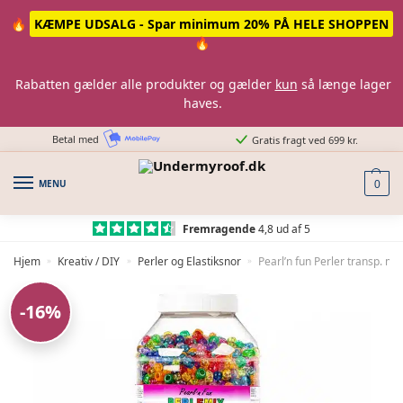
Skip
Skip
🔥
KÆMPE UDSALG - Spar minimum 20% PÅ HELE SHOPPEN
to
to
🔥
navigation
content
Rabatten gælder alle produkter og gælder
kun
så længe lager
haves.
Betal med
Gratis fragt ved 699 kr.
MENU
0
Fremragende
4,8 ud af 5
Hjem
Kreativ / DIY
Perler og Elastiksnor
Pearl’n fun Perler transp. mi
»
»
»
-16%