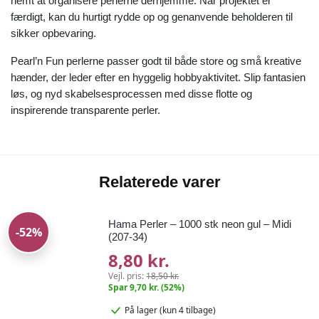
nemt at organisere perlerne derhjemme. Når projektet er
færdigt, kan du hurtigt rydde op og genanvende beholderen til
sikker opbevaring.
Pearl’n Fun perlerne passer godt til både store og små kreative
hænder, der leder efter en hyggelig hobbyaktivitet. Slip fantasien
løs, og nyd skabelsesprocessen med disse flotte og
inspirerende transparente perler.
Relaterede varer
Hama Perler – 1000 stk neon gul – Midi
-52%
(207-34)
8,80 kr.
Vejl. pris:
18,50 kr.
Spar 9,70 kr. (52%)
På lager
(kun 4 tilbage)