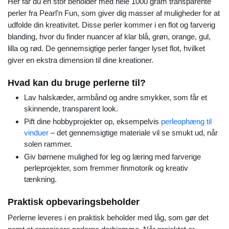
Her får du en stor beholder med hele 1000 gram transparente
perler fra Pearl’n Fun, som giver dig masser af muligheder for at
udfolde din kreativitet. Disse perler kommer i en flot og farverig
blanding, hvor du finder nuancer af klar blå, grøn, orange, gul,
lilla og rød. De gennemsigtige perler fanger lyset flot, hvilket
giver en ekstra dimension til dine kreationer.
Hvad kan du bruge perlerne til?
Lav halskæder, armbånd og andre smykker, som får et
skinnende, transparent look.
Pift dine hobbyprojekter op, eksempelvis
perleophæng til
vinduer
– det gennemsigtige materiale vil se smukt ud, når
solen rammer.
Giv børnene mulighed for leg og læring med farverige
perleprojekter, som fremmer finmotorik og kreativ
tænkning.
Praktisk opbevaringsbeholder
Perlerne leveres i en praktisk beholder med låg, som gør det