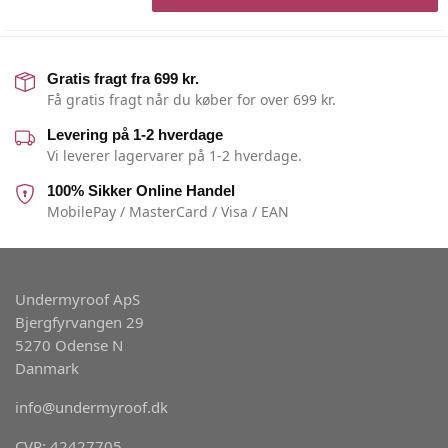
Gratis fragt fra 699 kr.
Få gratis fragt når du køber for over 699 kr.
Levering på 1-2 hverdage
Vi leverer lagervarer på 1-2 hverdage.
100% Sikker Online Handel
MobilePay / MasterCard / Visa / EAN
Undermyroof ApS
Bjergfyrvangen 29
5270 Odense N
Danmark
info@undermyroof.dk
CVR: 42427705