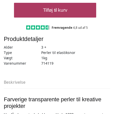
Pearl'n
Tilføj til kurv
fun
Perler
transp.
mix
Fremragende
4,8 ud af 5
1000g
Produktdetaljer
antal
Alder
3 +
Type
Perler til elastiksnor
Vægt
1kg
Varenummer
714119
Beskrivelse
Farverige transparente perler til kreative
projekter