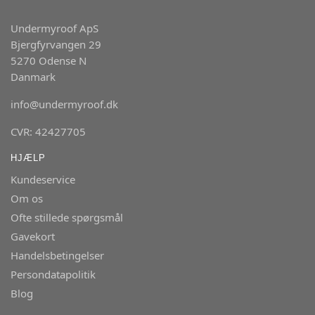
Undermyroof ApS
Bjergfyrvangen 29
5270 Odense N
Danmark
info@undermyroof.dk
CVR: 42427705
HJÆLP
Kundeservice
Om os
Ofte stillede spørgsmål
Gavekort
Handelsbetingelser
Persondatapolitik
Blog