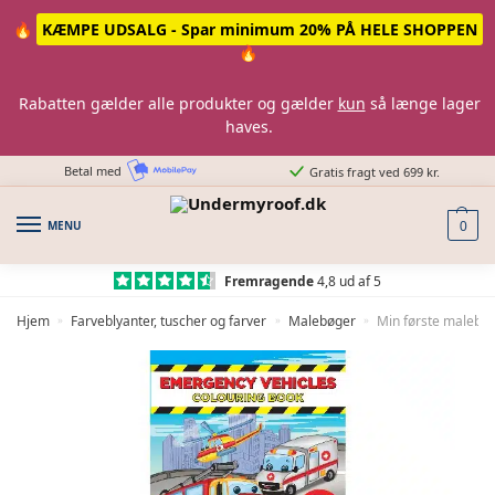
Skip
Skip
🔥
KÆMPE UDSALG - Spar minimum 20% PÅ HELE SHOPPEN
to
to
🔥
navigation
content
Rabatten gælder alle produkter og gælder
kun
så længe lager
haves.
Betal med
Gratis fragt ved 699 kr.
MENU
0
Fremragende
4,8 ud af 5
Hjem
Farveblyanter, tuscher og farver
Malebøger
Min første malebog
»
»
»