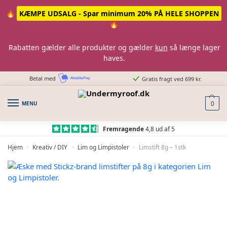
Skip
Skip
🔥
KÆMPE UDSALG - Spar minimum 20% PÅ HELE SHOPPEN
to
to
🔥
navigation
content
Rabatten gælder alle produkter og gælder
kun
så længe lager
haves.
Betal med
Gratis fragt ved 699 kr.
MENU
0
Fremragende
4,8 ud af 5
Hjem
Kreativ / DIY
Lim og Limpistoler
Limstift 8g – 1stk
»
»
»