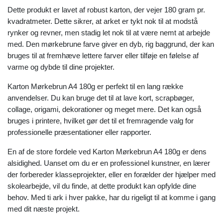
Dette produkt er lavet af robust karton, der vejer 180 gram pr.
kvadratmeter. Dette sikrer, at arket er tykt nok til at modstå
rynker og revner, men stadig let nok til at være nemt at arbejde
med. Den mørkebrune farve giver en dyb, rig baggrund, der kan
bruges til at fremhæve lettere farver eller tilføje en følelse af
varme og dybde til dine projekter.
Karton Mørkebrun A4 180g er perfekt til en lang række
anvendelser. Du kan bruge det til at lave kort, scrapbøger,
collage, origami, dekorationer og meget mere. Det kan også
bruges i printere, hvilket gør det til et fremragende valg for
professionelle præsentationer eller rapporter.
En af de store fordele ved Karton Mørkebrun A4 180g er dens
alsidighed. Uanset om du er en professionel kunstner, en lærer
der forbereder klasseprojekter, eller en forælder der hjælper med
skolearbejde, vil du finde, at dette produkt kan opfylde dine
behov. Med ti ark i hver pakke, har du rigeligt til at komme i gang
med dit næste projekt.