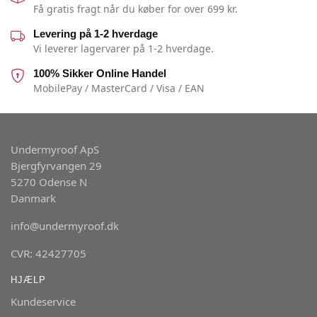
Få gratis fragt når du køber for over 699 kr.
Levering på 1-2 hverdage
Vi leverer lagervarer på 1-2 hverdage.
100% Sikker Online Handel
MobilePay / MasterCard / Visa / EAN
Undermyroof ApS
Bjergfyrvangen 29
5270 Odense N
Danmark
info@undermyroof.dk
CVR: 42427705
HJÆLP
Kundeservice