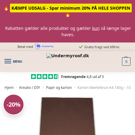
Skip
Skip
🔥
KÆMPE UDSALG - Spar minimum 20% PÅ HELE SHOPPEN
to
to
🔥
navigation
content
Rabatten gælder alle produkter og gælder
kun
så længe lager
haves.
Betal med
Gratis fragt ved 699 kr.
MENU
0
Fremragende
4,8 ud af 5
Hjem
Kreativ / DIY
Papir og karton
Karton Mørkebrun A4 180g – 10st
»
»
»
-20%