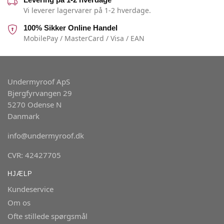
Vi leverer lagervarer på 1-2 hverdage.
100% Sikker Online Handel
MobilePay / MasterCard / Visa / EAN
Undermyroof ApS
Bjergfyrvangen 29
5270 Odense N
Danmark
info@undermyroof.dk
CVR: 42427705
HJÆLP
Kundeservice
Om os
Ofte stillede spørgsmål