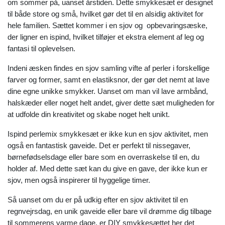
om sommer på, uanset årstiden. Dette smykkesæt er designet
til både store og små, hvilket gør det til en alsidig aktivitet for
hele familien. Sættet kommer i en sjov og opbevaringsæske,
der ligner en ispind, hvilket tilføjer et ekstra element af leg og
fantasi til oplevelsen.
Indeni æsken findes en sjov samling vifte af perler i forskellige
farver og former, samt en elastiksnor, der gør det nemt at lave
dine egne unikke smykker. Uanset om man vil lave armbånd,
halskæder eller noget helt andet, giver dette sæt muligheden for
at udfolde din kreativitet og skabe noget helt unikt.
Ispind perlemix smykkesæt er ikke kun en sjov aktivitet, men
også en fantastisk gaveide. Det er perfekt til nissegaver,
børnefødselsdage eller bare som en overraskelse til en, du
holder af. Med dette sæt kan du give en gave, der ikke kun er
sjov, men også inspirerer til hyggelige timer.
Så uanset om du er på udkig efter en sjov aktivitet til en
regnvejrsdag, en unik gaveide eller bare vil drømme dig tilbage
til sommerens varme dage, er DIY smykkesættet her det