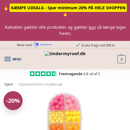
Skip
Skip
🔥
KÆMPE UDSALG - Spar minimum 20% PÅ HELE SHOPPEN
to
to
🔥
navigation
content
Rabatten gælder alle produkter og gælder
kun
så længe lager
haves.
Betal med
Gratis fragt ved 699 kr.
MENU
0
Fremragende
4,8 ud af 5
Hjem
Ispind perlemix smykkesæt
»
-20%