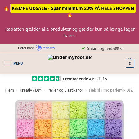
Skip
Skip
🔥
KÆMPE UDSALG - Spar minimum 20% PÅ HELE SHOPPEN
to
to
🔥
navigation
content
Rabatten gælder alle produkter og gælder
kun
så længe lager
haves.
Betal med
Gratis fragt ved 699 kr.
MENU
0
Fremragende
4,8 ud af 5
Hjem
Kreativ / DIY
Perler og Elastiksnor
Heishi Fimo perlemix DIY, st
»
»
»