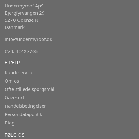
Undermyroof ApS
Bjergfyrvangen 29
5270 Odense N
Danmark
info@undermyroof.dk
CVR: 42427705
HJÆLP
Kundeservice
Om os
Ofte stillede spørgsmål
Gavekort
Handelsbetingelser
Persondatapolitik
Blog
FØLG OS