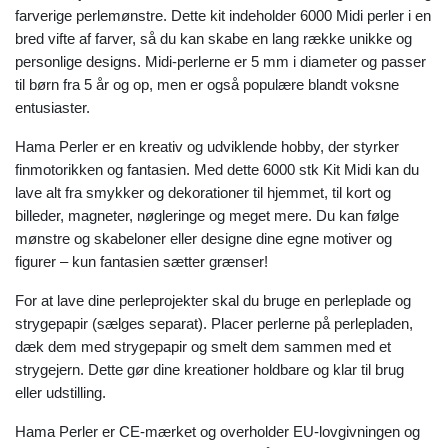
farverige perlemønstre. Dette kit indeholder 6000 Midi perler i en
bred vifte af farver, så du kan skabe en lang række unikke og
personlige designs. Midi-perlerne er 5 mm i diameter og passer
til børn fra 5 år og op, men er også populære blandt voksne
entusiaster.
Hama Perler er en kreativ og udviklende hobby, der styrker
finmotorikken og fantasien. Med dette 6000 stk Kit Midi kan du
lave alt fra smykker og dekorationer til hjemmet, til kort og
billeder, magneter, nøgleringe og meget mere. Du kan følge
mønstre og skabeloner eller designe dine egne motiver og
figurer – kun fantasien sætter grænser!
For at lave dine perleprojekter skal du bruge en perleplade og
strygepapir (sælges separat). Placer perlerne på perlepladen,
dæk dem med strygepapir og smelt dem sammen med et
strygejern. Dette gør dine kreationer holdbare og klar til brug
eller udstilling.
Hama Perler er CE-mærket og overholder EU-lovgivningen og