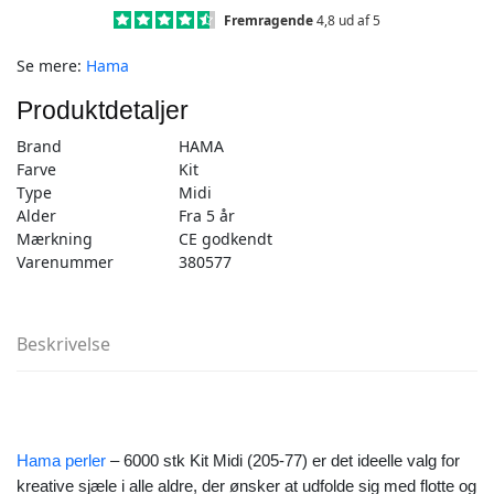
stk
Fremragende
4,8 ud af 5
Kit
Se mere:
Hama
Midi
(205-
Produktdetaljer
77)
antal
Brand
HAMA
Farve
Kit
Type
Midi
Alder
Fra 5 år
Mærkning
CE godkendt
Varenummer
380577
Beskrivelse
Hama perler
– 6000 stk Kit Midi (205-77) er det ideelle valg for
kreative sjæle i alle aldre, der ønsker at udfolde sig med flotte og