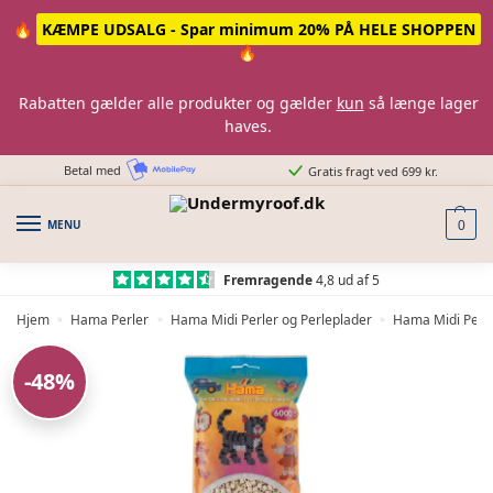
Skip
Skip
🔥
KÆMPE UDSALG - Spar minimum 20% PÅ HELE SHOPPEN
to
to
🔥
navigation
content
Rabatten gælder alle produkter og gælder
kun
så længe lager
haves.
Betal med
Gratis fragt ved 699 kr.
MENU
0
Fremragende
4,8 ud af 5
Hjem
Hama Perler
Hama Midi Perler og Perleplader
Hama Midi Perle
»
»
»
-48%