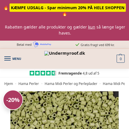
Skip
Skip
🔥
KÆMPE UDSALG - Spar minimum 20% PÅ HELE SHOPPEN
to
to
🔥
navigation
content
Rabatten gælder alle produkter og gælder
kun
så længe lager
haves.
Betal med
Gratis fragt ved 699 kr.
MENU
0
Fremragende
4,8 ud af 5
Hjem
Hama Perler
Hama Midi Perler og Perleplader
Hama Midi Perle
»
»
»
-20%