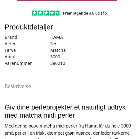
3000stk
matcha
Fremragende
4,8 ud af 5
midi
Produktdetaljer
(201-
110)
Brand
HAMA
antal
Alder
5 +
Farve
Matcha
Antal
3000
Varenummer
380210
Beskrivelse
Giv dine perleprojekter et naturligt udtryk
med matcha midi perler
Med denne pose matcha midi perler fra Hama får du hele 3000
små perler i en frisk, dæmpet grøn nuance, der leder tankerne