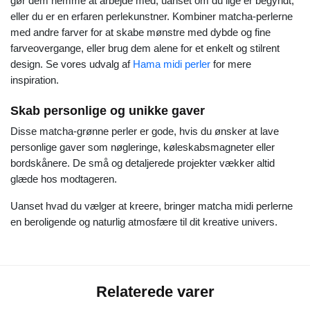
gør dem nemme at arbejde med, uanset om du lige er begyndt,
eller du er en erfaren perlekunstner. Kombiner matcha-perlerne
med andre farver for at skabe mønstre med dybde og fine
farveovergange, eller brug dem alene for et enkelt og stilrent
design. Se vores udvalg af
Hama midi perler
for mere
inspiration.
Skab personlige og unikke gaver
Disse matcha-grønne perler er gode, hvis du ønsker at lave
personlige gaver som nøgleringe, køleskabsmagneter eller
bordskånere. De små og detaljerede projekter vækker altid
glæde hos modtageren.
Uanset hvad du vælger at kreere, bringer matcha midi perlerne
en beroligende og naturlig atmosfære til dit kreative univers.
Relaterede varer