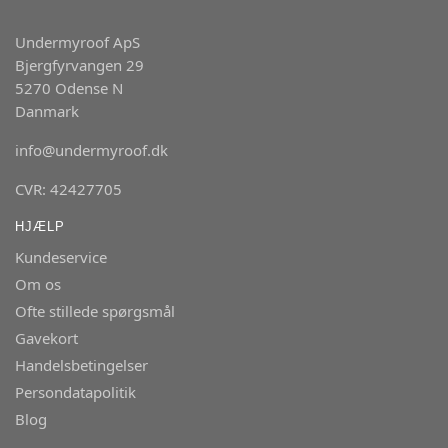
Undermyroof ApS
Bjergfyrvangen 29
5270 Odense N
Danmark
info@undermyroof.dk
CVR: 42427705
HJÆLP
Kundeservice
Om os
Ofte stillede spørgsmål
Gavekort
Handelsbetingelser
Persondatapolitik
Blog