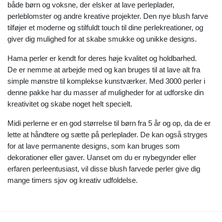
både børn og voksne, der elsker at lave perleplader,
perleblomster og andre kreative projekter. Den nye blush farve
tilføjer et moderne og stilfuldt touch til dine perlekreationer, og
giver dig mulighed for at skabe smukke og unikke designs.
Hama perler er kendt for deres høje kvalitet og holdbarhed.
De er nemme at arbejde med og kan bruges til at lave alt fra
simple mønstre til komplekse kunstværker. Med 3000 perler i
denne pakke har du masser af muligheder for at udforske din
kreativitet og skabe noget helt specielt.
Midi perlerne er en god størrelse til børn fra 5 år og op, da de er
lette at håndtere og sætte på perleplader. De kan også stryges
for at lave permanente designs, som kan bruges som
dekorationer eller gaver. Uanset om du er nybegynder eller
erfaren perleentusiast, vil disse blush farvede perler give dig
mange timers sjov og kreativ udfoldelse.