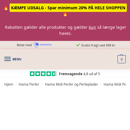
Skip
Skip
🔥
KÆMPE UDSALG - Spar minimum 20% PÅ HELE SHOPPEN
to
to
🔥
navigation
content
Rabatten gælder alle produkter og gælder
kun
så længe lager
haves.
Betal med
Gratis fragt ved 699 kr.
MENU
0
Fremragende
4,8 ud af 5
Hjem
Hama Perler
Hama Midi Perler og Perleplader
Hama Midi Perle
»
»
»