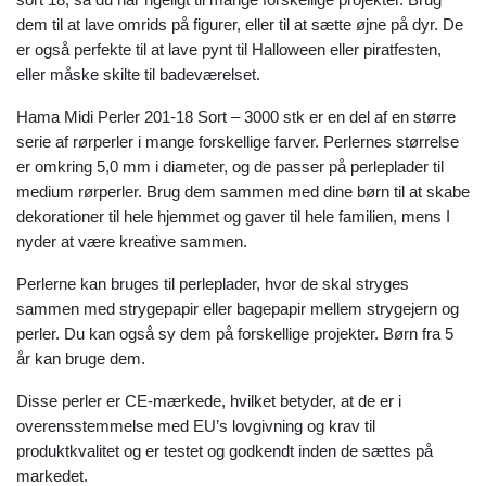
dem til at lave omrids på figurer, eller til at sætte øjne på dyr. De
er også perfekte til at lave pynt til Halloween eller piratfesten,
eller måske skilte til badeværelset.
Hama Midi Perler 201-18 Sort – 3000 stk er en del af en større
serie af rørperler i mange forskellige farver. Perlernes størrelse
er omkring 5,0 mm i diameter, og de passer på perleplader til
medium rørperler. Brug dem sammen med dine børn til at skabe
dekorationer til hele hjemmet og gaver til hele familien, mens I
nyder at være kreative sammen.
Perlerne kan bruges til perleplader, hvor de skal stryges
sammen med strygepapir eller bagepapir mellem strygejern og
perler. Du kan også sy dem på forskellige projekter. Børn fra 5
år kan bruge dem.
Disse perler er CE-mærkede, hvilket betyder, at de er i
overensstemmelse med EU’s lovgivning og krav til
produktkvalitet og er testet og godkendt inden de sættes på
markedet.