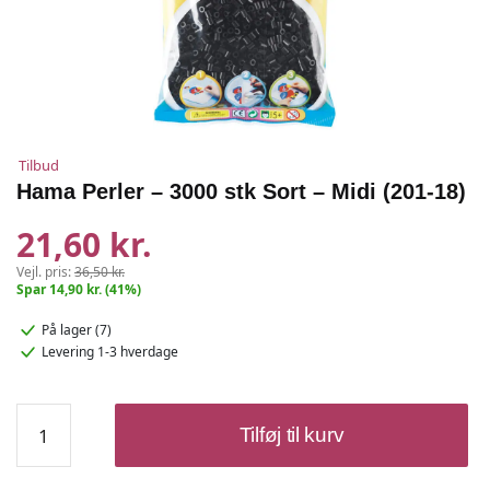
Tilbud
Hama Perler – 3000 stk Sort – Midi (201-18)
21,60 kr.
Vejl. pris:
36,50 kr.
Spar 14,90 kr. (41%)
På lager (7)
Levering 1-3 hverdage
Hama
Tilføj til kurv
Perler
–
3000