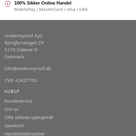
100% Sikker Online Handel
MobilePay / MasterCard / Visa / EAN
Undermyroof ApS
Bjergfyrvangen 29
5270 Odense N
Danmark
info@undermyroof.dk
CVR: 42427705
HJÆLP
Kundeservice
Om os
Ofte stillede spørgsmål
Gavekort
Handelsbetingelser