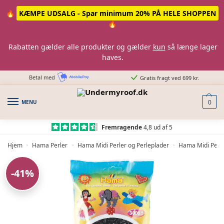
Skip
Skip
🔥
KÆMPE UDSALG - Spar minimum 20% PÅ HELE SHOPPEN
to
to
🔥
navigation
content
Rabatten gælder alle produkter og gælder
kun
så længe lager
haves.
Betal med
Gratis fragt ved 699 kr.
MENU
0
Fremragende
4,8 ud af 5
Hjem
Hama Perler
Hama Midi Perler og Perleplader
Hama Midi Perle
»
»
»
-41%