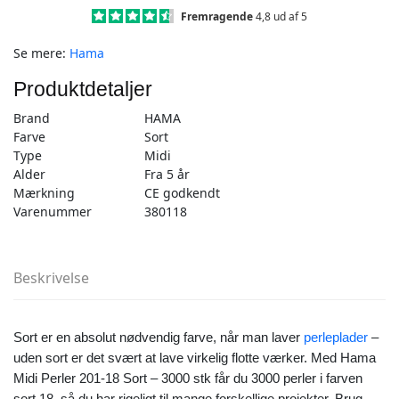
stk
Fremragende
4,8 ud af 5
Sort
Se mere:
Hama
–
Midi
Produktdetaljer
(201-
18)
Brand
HAMA
antal
Farve
Sort
Type
Midi
Alder
Fra 5 år
Mærkning
CE godkendt
Varenummer
380118
Beskrivelse
Sort er en absolut nødvendig farve, når man laver
perleplader
–
uden sort er det svært at lave virkelig flotte værker. Med Hama
Midi Perler 201-18 Sort – 3000 stk får du 3000 perler i farven
sort 18, så du har rigeligt til mange forskellige projekter. Brug