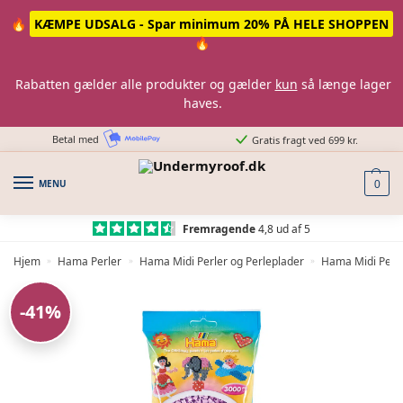
Skip
Skip
🔥
KÆMPE UDSALG - Spar minimum 20% PÅ HELE SHOPPEN
to
to
🔥
navigation
content
Rabatten gælder alle produkter og gælder
kun
så længe lager
haves.
Betal med
Gratis fragt ved 699 kr.
MENU
0
Fremragende
4,8 ud af 5
Hjem
Hama Perler
Hama Midi Perler og Perleplader
Hama Midi Perle
»
»
»
-41%