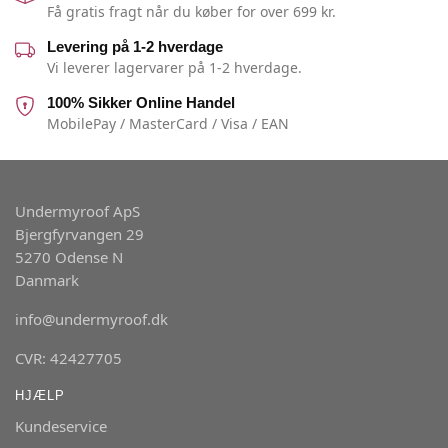
Få gratis fragt når du køber for over 699 kr.
Levering på 1-2 hverdage
Vi leverer lagervarer på 1-2 hverdage.
100% Sikker Online Handel
MobilePay / MasterCard / Visa / EAN
Undermyroof ApS
Bjergfyrvangen 29
5270 Odense N
Danmark
info@undermyroof.dk
CVR: 42427705
HJÆLP
Kundeservice