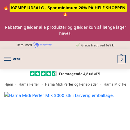
Skip
Skip
🔥
KÆMPE UDSALG - Spar minimum 20% PÅ HELE SHOPPEN
to
to
🔥
navigation
content
Rabatten gælder alle produkter og gælder
kun
så længe lager
haves.
Betal med
Gratis fragt ved 699 kr.
MENU
0
Fremragende
4,8 ud af 5
Hjem
Hama Perler
Hama Midi Perler og Perleplader
Hama Midi Perle
»
»
»