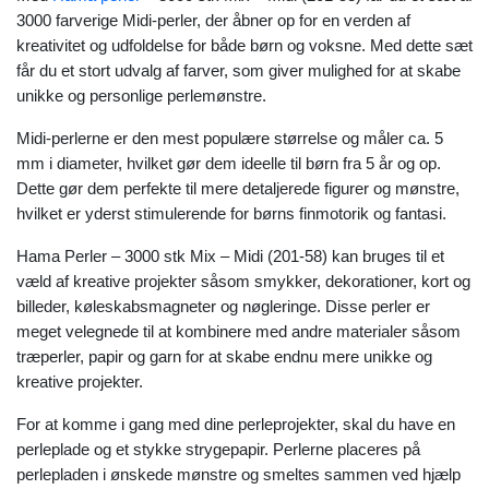
3000 farverige Midi-perler, der åbner op for en verden af
kreativitet og udfoldelse for både børn og voksne. Med dette sæt
får du et stort udvalg af farver, som giver mulighed for at skabe
unikke og personlige perlemønstre.
Midi-perlerne er den mest populære størrelse og måler ca. 5
mm i diameter, hvilket gør dem ideelle til børn fra 5 år og op.
Dette gør dem perfekte til mere detaljerede figurer og mønstre,
hvilket er yderst stimulerende for børns finmotorik og fantasi.
Hama Perler – 3000 stk Mix – Midi (201-58) kan bruges til et
væld af kreative projekter såsom smykker, dekorationer, kort og
billeder, køleskabsmagneter og nøgleringe. Disse perler er
meget velegnede til at kombinere med andre materialer såsom
træperler, papir og garn for at skabe endnu mere unikke og
kreative projekter.
For at komme i gang med dine perleprojekter, skal du have en
perleplade og et stykke strygepapir. Perlerne placeres på
perlepladen i ønskede mønstre og smeltes sammen ved hjælp