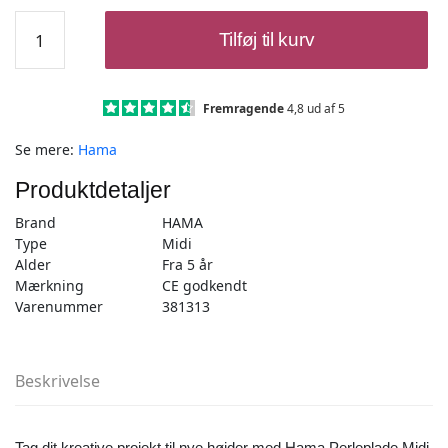
Hama
Tilføj til kurv
Perleplade
Midi
-
Søhest
Fremragende
4,8 ud af 5
11x6
Se mere:
Hama
cm
Hvid
Produktdetaljer
-
1
Brand
HAMA
stk
Type
Midi
antal
Alder
Fra 5 år
Mærkning
CE godkendt
Varenummer
381313
Beskrivelse
Tag dit kreative projekt til nye højder med Hama Perleplade Midi