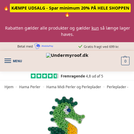
Skip
Skip
🔥
KÆMPE UDSALG - Spar minimum 20% PÅ HELE SHOPPEN
to
to
🔥
navigation
content
Rabatten gælder alle produkter og gælder
kun
så længe lager
haves.
Betal med
Gratis fragt ved 699 kr.
MENU
0
Fremragende
4,8 ud af 5
Hjem
Hama Perler
Hama Midi Perler og Perleplader
Perleplader - H
»
»
»