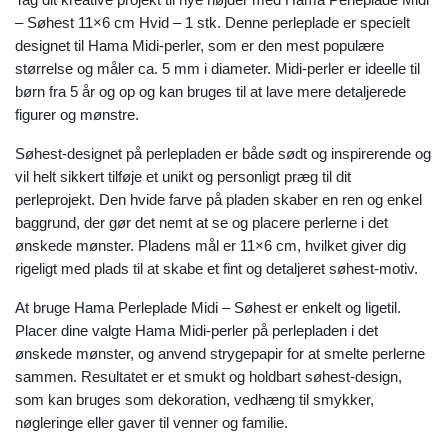
– Søhest 11×6 cm Hvid – 1 stk. Denne perleplade er specielt
designet til Hama Midi-perler, som er den mest populære
størrelse og måler ca. 5 mm i diameter. Midi-perler er ideelle til
børn fra 5 år og op og kan bruges til at lave mere detaljerede
figurer og mønstre.
Søhest-designet på perlepladen er både sødt og inspirerende og
vil helt sikkert tilføje et unikt og personligt præg til dit
perleprojekt. Den hvide farve på pladen skaber en ren og enkel
baggrund, der gør det nemt at se og placere perlerne i det
ønskede mønster. Pladens mål er 11×6 cm, hvilket giver dig
rigeligt med plads til at skabe et fint og detaljeret søhest-motiv.
At bruge Hama Perleplade Midi – Søhest er enkelt og ligetil.
Placer dine valgte Hama Midi-perler på perlepladen i det
ønskede mønster, og anvend strygepapir for at smelte perlerne
sammen. Resultatet er et smukt og holdbart søhest-design,
som kan bruges som dekoration, vedhæng til smykker,
nøgleringe eller gaver til venner og familie.