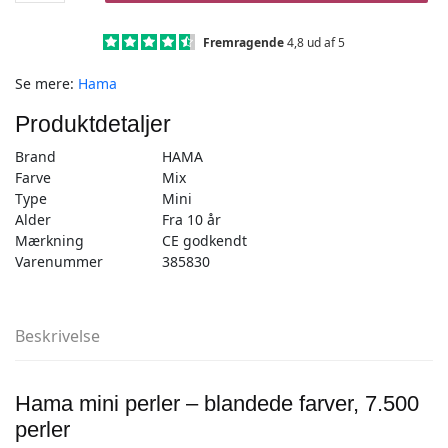
–
Mix
Fremragende
4,8 ud af 5
Farver
Se mere:
Hama
7.500
Mini
Produktdetaljer
Perler
antal
Brand
HAMA
Farve
Mix
Type
Mini
Alder
Fra 10 år
Mærkning
CE godkendt
Varenummer
385830
Beskrivelse
Hama mini perler – blandede farver, 7.500
perler