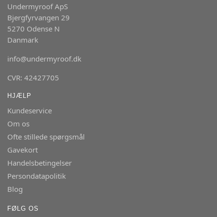
Undermyroof ApS
Bjergfyrvangen 29
5270 Odense N
Danmark
info@undermyroof.dk
CVR: 42427705
HJÆLP
Kundeservice
Om os
Ofte stillede spørgsmål
Gavekort
Handelsbetingelser
Persondatapolitik
Blog
FØLG OS