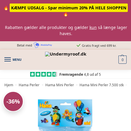
Skip
Skip
🔥
KÆMPE UDSALG - Spar minimum 20% PÅ HELE SHOPPEN
to
to
🔥
navigation
content
Rabatten gælder alle produkter og gælder
kun
så længe lager
haves.
Betal med
Gratis fragt ved 699 kr.
MENU
0
Fremragende
4,8 ud af 5
Hjem
Hama Perler
Hama Mini Perler
Hama Mini Perler 7.500 stk
»
»
»
»
-36%