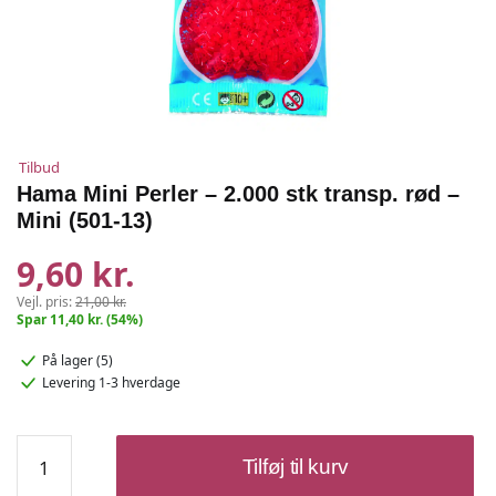
Tilbud
Hama Mini Perler – 2.000 stk transp. rød –
Mini (501-13)
9,60 kr.
Vejl. pris:
21,00 kr.
Spar 11,40 kr. (54%)
På lager (5)
Levering 1-3 hverdage
Hama
Tilføj til kurv
Mini
Perler