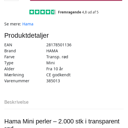
–
2.000
Fremragende
4,8 ud af 5
stk
Se mere:
Hama
transp.
rød
Produktdetaljer
-
Mini
EAN
28178501136
(501-
Brand
HAMA
13)
Farve
Transp. rød
antal
Type
Mini
Alder
Fra 10 år
Mærkning
CE godkendt
Varenummer
385013
Beskrivelse
Hama Mini perler – 2.000 stk i transparent