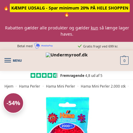
Skip
Skip
🔥
KÆMPE UDSALG - Spar minimum 20% PÅ HELE SHOPPEN
to
to
🔥
navigation
content
Rabatten gælder alle produkter og gælder
kun
så længe lager
haves.
Betal med
Gratis fragt ved 699 kr.
MENU
0
Fremragende
4,8 ud af 5
Hjem
Hama Perler
Hama Mini Perler
Hama Mini Perler 2.000 stk
»
»
»
»
-54%