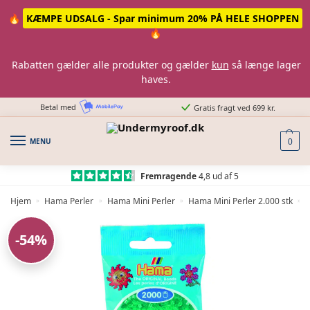
Skip
Skip
🔥
KÆMPE UDSALG - Spar minimum 20% PÅ HELE SHOPPEN
to
to
🔥
navigation
content
Rabatten gælder alle produkter og gælder
kun
så længe lager
haves.
Betal med
Gratis fragt ved 699 kr.
MENU
0
Fremragende
4,8 ud af 5
Hjem
Hama Perler
Hama Mini Perler
Hama Mini Perler 2.000 stk
»
»
»
»
-54%