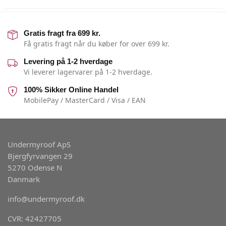
Gratis fragt fra 699 kr.
Få gratis fragt når du køber for over 699 kr.
Levering på 1-2 hverdage
Vi leverer lagervarer på 1-2 hverdage.
100% Sikker Online Handel
MobilePay / MasterCard / Visa / EAN
Undermyroof ApS
Bjergfyrvangen 29
5270 Odense N
Danmark
info@undermyroof.dk
CVR: 42427705