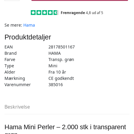
–
2.000
Fremragende
4,8 ud af 5
stk
Se mere:
Hama
transp.
grøn
Produktdetaljer
-
Mini
EAN
28178501167
(501-
Brand
HAMA
16)
Farve
Transp. grøn
antal
Type
Mini
Alder
Fra 10 år
Mærkning
CE godkendt
Varenummer
385016
Beskrivelse
Hama Mini Perler – 2.000 stk i transparent