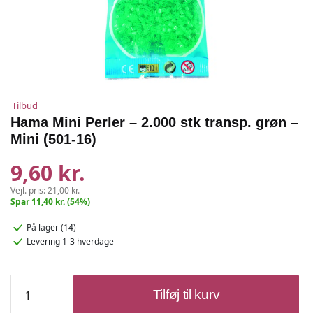
Tilbud
Hama Mini Perler – 2.000 stk transp. grøn –
Mini (501-16)
9,60 kr.
Vejl. pris:
21,00 kr.
Spar 11,40 kr. (54%)
På lager (14)
Levering 1-3 hverdage
Hama
Tilføj til kurv
Mini
Perler