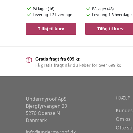
På lager (16)
På lager (48)
Levering 1-3 hverdage
Levering 1-3 hverdage
Tilføj til kurv
Tilføj til kurv
Gratis fragt fra 699 kr.
Få gratis fragt når du køber for over 699 kr.
Undermyroof ApS
HJÆLP
Bjergfyrvangen 29
Kundes
5270 Odense N
Om os
Danmark
Ofte st
info@undermyroof.dk