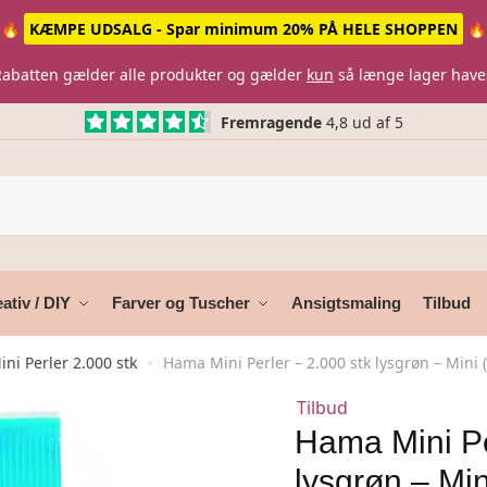
🔥
KÆMPE UDSALG - Spar minimum 20% PÅ HELE SHOPPEN
🔥
Rabatten gælder alle produkter og gælder
kun
så længe lager have
Fremragende
4,8 ud af 5
ativ / DIY
Farver og Tuscher
Ansigtsmaling
Tilbud
ni Perler 2.000 stk
Hama Mini Perler – 2.000 stk lysgrøn – Mini 
»
Tilbud
Hama Mini Pe
lysgrøn – Min