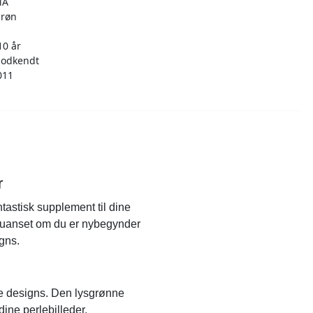
MA
grøn
i
10 år
godkendt
011
r
tastisk supplement til dine
s, uanset om du er nybegynder
igns.
de designs. Den lysgrønne
dine perlebilleder.