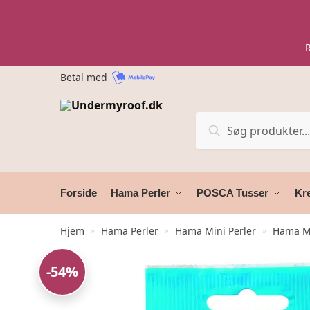
Skip
Skip
to
to
navigation
content
Betal med
Søg
Søg
efter:
Forside
Hama Perler
POSCA Tusser
Kre
Hjem
Hama Perler
Hama Mini Perler
Hama Mi
»
»
»
-54%