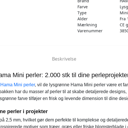
Brand
HA
11)
Farve
Lys
antal
Type
Min
Alder
Fra 
Mærkning
CE 
Varenummer
385
Beskrivelse
a Mini perler: 2.000 stk til dine perleprojekte
d
Hama Mini perler
, vil de lysgrønne Hama Mini perler være et fan
 pakken har du masser af perler til at skabe detaljerede design
lysgrønne farve tilføjer en frisk og levende dimension til dine des
e perler i projekter
 på 2,5 mm, hvilket gør dem perfekte til komplekse og detaljere
urinspirerede motiver som træer, græs eller friske blomsterblade i 