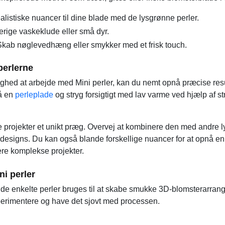
ealistiske nuancer til dine blade med de lysgrønne perler.
erige vaskeklude eller små dyr.
kab nøglevedhæng eller smykker med et frisk touch.
 perlerne
ighed at arbejde med Mini perler, kan du nemt opnå præcise resu
på en
perleplade
og stryg forsigtigt med lav varme ved hjælp af st
 projekter et unikt præg. Overvej at kombinere den med andre ly
 designs. Du kan også blande forskellige nuancer for at opnå en 
mere komplekse projekter.
i perler
 de enkelte perler bruges til at skabe smukke 3D-blomsterarrange
sperimentere og have det sjovt med processen.