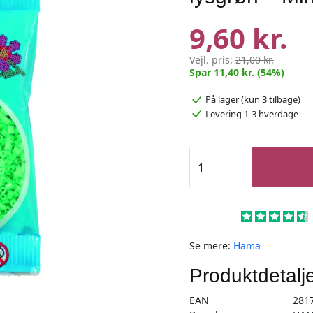
9,60 kr.
Vejl. pris:
21,00 kr.
Spar 11,40 kr. (54%)
På lager
(kun 3 tilbage)
Levering 1-3 hverdage
Hama
Mini
Perler
–
2.000
stk
Se mere:
Hama
lysgrøn
-
Produktdetalj
Mini
EAN
281
(501-