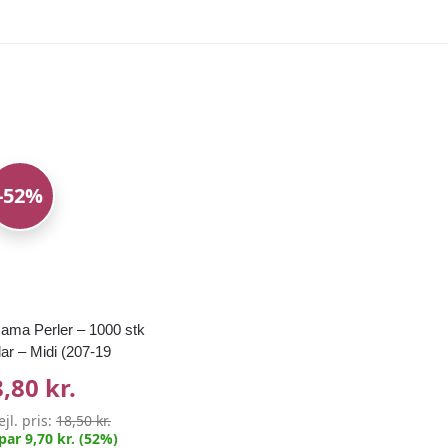
-52%
ama Perler – 1000 stk
lar – Midi (207-19
8,80 kr.
ejl. pris:
18,50 kr.
par 9,70 kr. (52%)