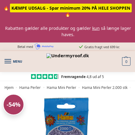
Skip
Skip
🔥
KÆMPE UDSALG - Spar minimum 20% PÅ HELE SHOPPEN
to
to
🔥
navigation
content
Rabatten gælder alle produkter og gælder
kun
så længe lager
haves.
Betal med
Gratis fragt ved 699 kr.
MENU
0
Fremragende
4,8 ud af 5
Hjem
Hama Perler
Hama Mini Perler
Hama Mini Perler 2.000 stk
»
»
»
»
-54%