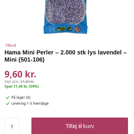
Tilbud
Hama Mini Perler – 2.000 stk lys lavendel –
Mini (501-106)
9,60 kr.
Vejl. pris:
21,00 kr.
Spar 11,40 kr. (54%)
På lager (6)
Levering 1-3 hverdage
Hama
Tilføj til kurv
Mini
Perler