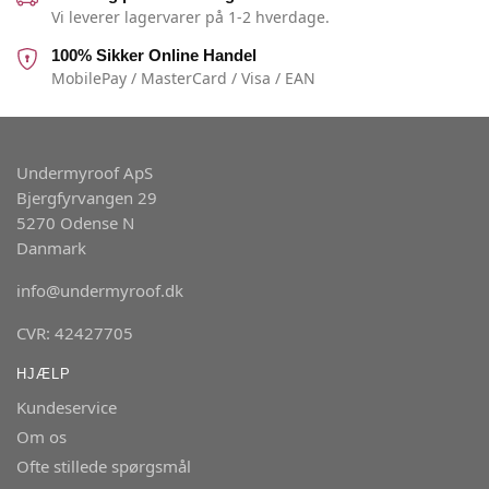
Vi leverer lagervarer på 1-2 hverdage.
100% Sikker Online Handel
MobilePay / MasterCard / Visa / EAN
Undermyroof ApS
Bjergfyrvangen 29
5270 Odense N
Danmark
info@undermyroof.dk
CVR: 42427705
HJÆLP
Kundeservice
Om os
Ofte stillede spørgsmål