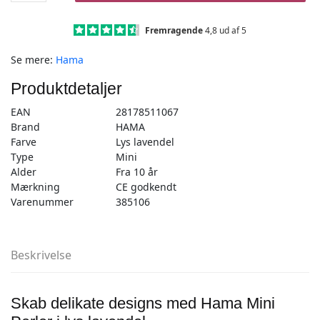
–
2.000
Fremragende
4,8 ud af 5
stk
Se mere:
Hama
lys
lavendel
Produktdetaljer
-
Mini
EAN
28178511067
(501-
Brand
HAMA
106)
Farve
Lys lavendel
antal
Type
Mini
Alder
Fra 10 år
Mærkning
CE godkendt
Varenummer
385106
Beskrivelse
Skab delikate designs med Hama Mini