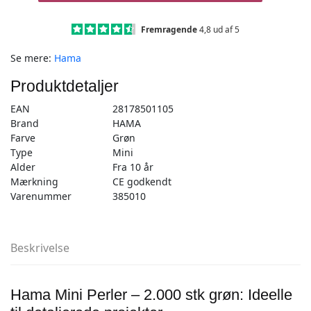
–
2.000
Fremragende
4,8 ud af 5
stk
Se mere:
Hama
grøn
-
Produktdetaljer
Mini
(501-
EAN
28178501105
10)
Brand
HAMA
antal
Farve
Grøn
Type
Mini
Alder
Fra 10 år
Mærkning
CE godkendt
Varenummer
385010
Beskrivelse
Hama Mini Perler – 2.000 stk grøn: Ideelle