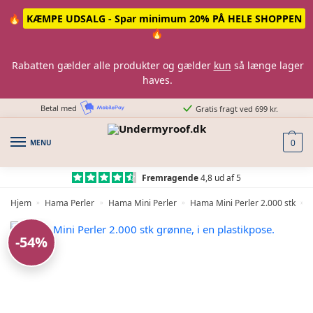
Skip
Skip
🔥
KÆMPE UDSALG - Spar minimum 20% PÅ HELE SHOPPEN
to
to
🔥
navigation
content
Rabatten gælder alle produkter og gælder
kun
så længe lager
haves.
Betal med
Gratis fragt ved 699 kr.
MENU
0
Fremragende
4,8 ud af 5
Hjem
Hama Perler
Hama Mini Perler
Hama Mini Perler 2.000 stk
»
»
»
»
-54%