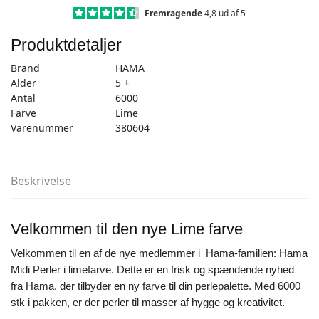
lime
Fremragende
4,8 ud af 5
(205-
Produktdetaljer
104)
antal
Brand
HAMA
Alder
5 +
Antal
6000
Farve
Lime
Varenummer
380604
Beskrivelse
Velkommen til den nye Lime farve
Velkommen til en af de nye medlemmer i Hama-familien: Hama
Midi Perler i limefarve. Dette er en frisk og spændende nyhed
fra Hama, der tilbyder en ny farve til din perlepalette. Med 6000
stk i pakken, er der perler til masser af hygge og kreativitet.