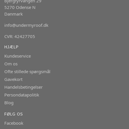
Bjergfyrvangen 29
5270 Odense N
Danmark
info@undermyroof.dk
CVR: 42427705
HJÆLP
Kundeservice
Om os
Ofte stillede spørgsmål
Gavekort
Handelsbetingelser
Persondatapolitik
Blog
FØLG OS
Facebook