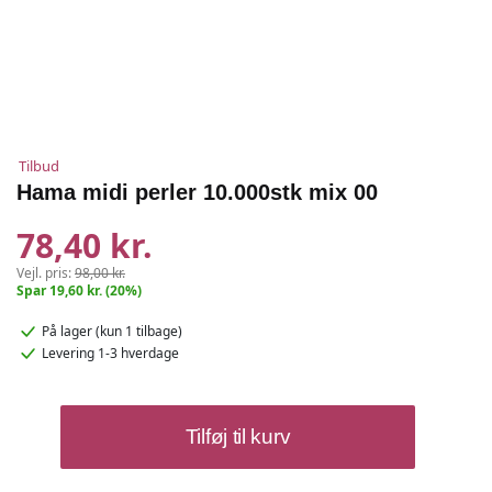
Tilbud
Hama midi perler 10.000stk mix 00
78,40 kr.
Vejl. pris:
98,00 kr.
Spar 19,60 kr. (20%)
På lager
(kun 1 tilbage)
Levering 1-3 hverdage
Hama
Tilføj til kurv
midi
perler
10.000stk