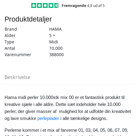
mix
Fremragende
4,8 ud af 5
00
Produktdetaljer
antal
Brand
HAMA
Alder
5 +
Type
Midi
Antal
10.000
Varenummer
388000
Beskrivelse
Hama midi perler 10.000stk mix 00 er et fantastisk produkt til
kreative sjæle i alle aldre. Dette sæt indeholder hele 10.000
perler, der giver masser af mulighed for at udfolde din kreativitet
og lave smukke
perleplader
i alle tænkelige designs.
Perlerne kommer i et mix af farverne 01, 03, 04, 05, 06, 07, 09,