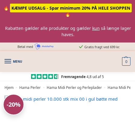
Skip
Skip
🔥
KÆMPE UDSALG - Spar minimum 20% PÅ HELE SHOPPEN
to
to
🔥
navigation
content
Rabatten gælder alle produkter og gælder
kun
så længe lager
haves.
Betal med
Gratis fragt ved 699 kr.
MENU
0
Fremragende
4,8 ud af 5
Hjem
Hama Perler
Hama Midi Perler og Perleplader
Hama Midi Perle
»
»
»
-20%