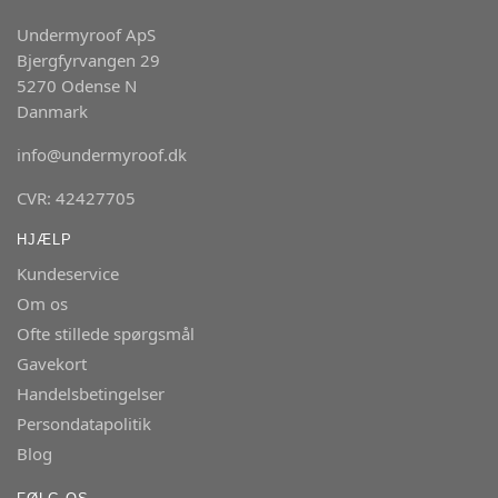
Undermyroof ApS
Bjergfyrvangen 29
5270 Odense N
Danmark
info@undermyroof.dk
CVR: 42427705
HJÆLP
Kundeservice
Om os
Ofte stillede spørgsmål
Gavekort
Handelsbetingelser
Persondatapolitik
Blog