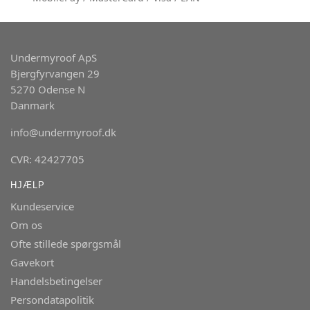
Undermyroof ApS
Bjergfyrvangen 29
5270 Odense N
Danmark
info@undermyroof.dk
CVR: 42427705
HJÆLP
Kundeservice
Om os
Ofte stillede spørgsmål
Gavekort
Handelsbetingelser
Persondatapolitik