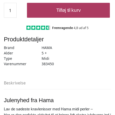
Hama
Tilføj til kurv
midi
ophængsæske
Kravlenisser
antal
Fremragende
4,8 ud af 5
Produktdetaljer
Brand
HAMA
Alder
5 +
Type
Midi
Varenummer
383450
Beskrivelse
Julenyhed fra Hama
Lav de sødeste kravlenisser med Hama midi perler –
Her er den perfekte aktivitet til at bringe lidt ekstra julehygge ind i