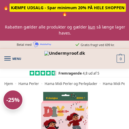
Skip
Skip
🔥
KÆMPE UDSALG - Spar minimum 20% PÅ HELE SHOPPEN
to
to
🔥
navigation
content
Rabatten gælder alle produkter og gælder
kun
så længe lager
haves.
Betal med
Gratis fragt ved 699 kr.
MENU
0
Fremragende
4,8 ud af 5
Hjem
Hama Perler
Hama Midi Perler og Perleplader
Hama Midi Perl
»
»
»
-25%