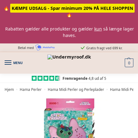
Skip
Skip
🔥
KÆMPE UDSALG - Spar minimum 20% PÅ HELE SHOPPEN
to
to
🔥
navigation
content
Rabatten gælder alle produkter og gælder
kun
så længe lager
haves.
Betal med
Gratis fragt ved 699 kr.
MENU
0
Fremragende
4,8 ud af 5
Hjem
Hama Perler
Hama Midi Perler og Perleplader
Hama Midi Perl
»
»
»