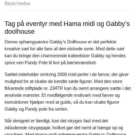
Beskrivelse
Tag på eventyr med Hama midi og Gabby’s
doolhouse
Denne ophængsæske Gabby’s Dollhouse er det perfekte
kreative sæt for alle fans af den elskede serie. Med dette sæt
kan du bringe den charmerende katteelsker Gabby og hendes
sjove ven Pandy Pote til live på børneværelset.
Sættet indeholder omkring 2000 midi perler i de farver, der giver
mulighed for at skabe de kendte søde figurer. Med den store
firkantede stiftplade nr. 234TR kan du nemt arrangere sætte i det
ønskede mønster. Et medfølgende motivark med farver og
instruktioner hjælper med at guide, så du kan skabe figurer
Gabby og Pandy pote fra serien.
Når designet er færdigt, kan det stryges fast med det
inkluderede strygepapir, hvilket gør det nemt at hænge op og
vise frem. Med Hama midi ophængsæske Gabby’s Dollhouse