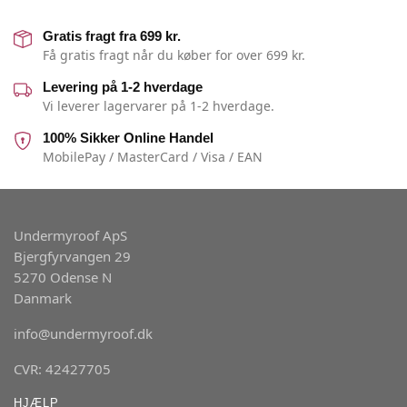
Gratis fragt fra 699 kr.
Få gratis fragt når du køber for over 699 kr.
Levering på 1-2 hverdage
Vi leverer lagervarer på 1-2 hverdage.
100% Sikker Online Handel
MobilePay / MasterCard / Visa / EAN
Undermyroof ApS
Bjergfyrvangen 29
5270 Odense N
Danmark
info@undermyroof.dk
CVR: 42427705
HJÆLP