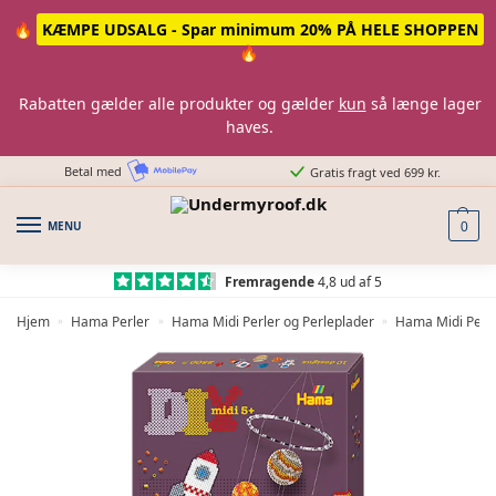
Skip
Skip
🔥
KÆMPE UDSALG - Spar minimum 20% PÅ HELE SHOPPEN
to
to
🔥
navigation
content
Rabatten gælder alle produkter og gælder
kun
så længe lager
haves.
Betal med
Gratis fragt ved 699 kr.
MENU
0
Fremragende
4,8 ud af 5
Hjem
Hama Perler
Hama Midi Perler og Perleplader
Hama Midi Perl
»
»
»