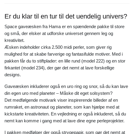
Er du klar til en tur til det uendelig univers?
Space gaveæsken fra Hama er en spændende pakke til store
og små, der elsker at udforske universet gennem leg og
kreativitet.
Æsken indeholder cirka 2.500 midi perler, som giver rig
mulighed for at skabe farverige og fantasifulde motiver. Med i
pakken får du to stiftplader: en lille rund (model 222) og en stor
firkantet (model 234), der gør det nemt at lave forskellige
designs.
Gaveæsken inkluderer også en uro ring og snor, så du kan lave
din egen uro med planeter – Måske dit eget solsystem?
Det medfølgende motivark viser inspirerende billeder af en
rumraket, en astronaut og planeter, som kan hjælpe med at
kickstarte kreativiteten. En vejledning er også inkluderet, så du
nemt kan komme i gang med at lave dine egne perleprojekter.
I pakken medfølger der også strygepapir, som gør det nemt at