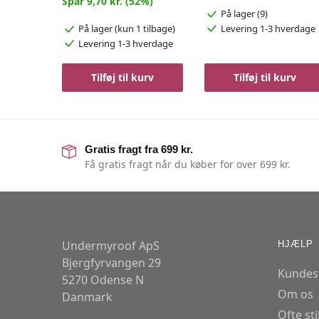
Spar 9,70 kr. (52%)
På lager (9)
Levering 1-3 hverdage
På lager
(kun 1 tilbage)
Levering 1-3 hverdage
Tilføj til kurv
Tilføj til kurv
Gratis fragt fra 699 kr.
Få gratis fragt når du køber for over 699 kr.
Undermyroof ApS
HJÆLP
Bjergfyrvangen 29
Kundes
5270 Odense N
Om os
Danmark
Ofte st