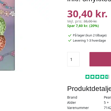
30,40 kr.
Vejl. pris:
38,00 kr.
Spar 7,60 kr. (20%)
På lager
(kun 2 tilbage)
Levering 1-3 hverdage
Glasperlemix
90g
mat
pastel,
inkl.
smykkesnor
Produktdetalj
antal
Brand
Pear
Alder
5 +
Varenummer
714