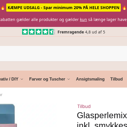
🔥
KÆMPE UDSALG - Spar minimum 20% PÅ HELE SHOPPEN
🔥
Rabatten gælder alle produkter og gælder
kun
så længe lager have
Fremragende
4,8 ud af 5
ativ / DIY
Farver og Tuscher
Ansigtsmaling
Tilbud
or
Tilbud
Glasperlemix
inkl. smykke