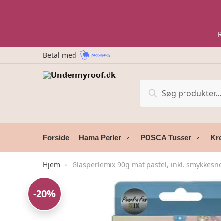
Skip
Skip
to
to
navigation
content
Betal med
Søg
Søg
efter:
Forside
Hama Perler
POSCA Tusser
Kre
Hjem
Glasperlemix 90g mat pastel, inkl. smykkesn
»
-20%