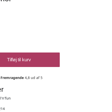
Tilføj til kurv
Fremragende
4,8 ud af 5
er
l'n'fun
214