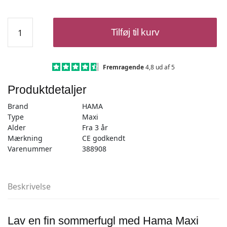
Hama
Tilføj til kurv
Maxi
Perlesæt
-
Sommerfugl
Fremragende
4,8 ud af 5
250
Produktdetaljer
Maxi
Perler
Brand
HAMA
+
Type
Maxi
Sommerfugl
Alder
Fra 3 år
Perleplade
Mærkning
CE godkendt
antal
Varenummer
388908
Beskrivelse
Lav en fin sommerfugl med Hama Maxi