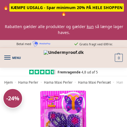
Skip
Skip
🔥
KÆMPE UDSALG - Spar minimum 20% PÅ HELE SHOPPEN
to
to
🔥
navigation
content
Rabatten gælder alle produkter og gælder
kun
så længe lager
haves.
Betal med
Gratis fragt ved 699 kr.
MENU
0
Fremragende
4,8 ud af 5
Hjem
Hama Perler
Hama Maxi Perler
Hama Maxi Perlesæt
Hama M
»
»
»
»
-24%