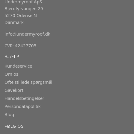
Undermyroof ApS
Bjergfyrvangen 29
5270 Odense N
Danmark
info@undermyroof.dk
CVR: 42427705
HJÆLP
Kundeservice
Om os
Ofte stillede spørgsmål
Gavekort
Handelsbetingelser
Persondatapolitik
Blog
FØLG OS